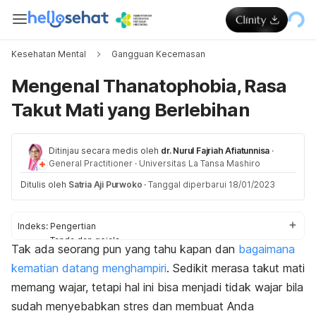
Kesehatan Mental
Gangguan Kecemasan
Mengenal Thanatophobia, Rasa
Takut Mati yang Berlebihan
Ditinjau secara medis oleh
dr. Nurul Fajriah Afiatunnisa
·
General Practitioner
·
Universitas La Tansa Mashiro
Ditulis oleh
Satria Aji Purwoko
·
Tanggal diperbarui 18/01/2023
Indeks:
Pengertian
Tanda dan gejala
Tak ada seorang pun yang tahu kapan dan
bagaimana
Penyebab
kematian datang menghampiri
. Sedikit merasa takut mati
Faktor risiko
Penanganan
memang wajar, tetapi hal ini bisa menjadi tidak wajar bila
sudah menyebabkan stres dan membuat Anda