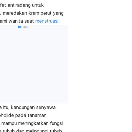
ifat antiradang untuk
 meredakan kram perut yang
lami wanita saat
menstruasi
.
Iklan
a itu, kandungan senyawa
holide
pada tanaman
o mampu meningkatkan fungsi
 tubuh dan melindungi tubuh