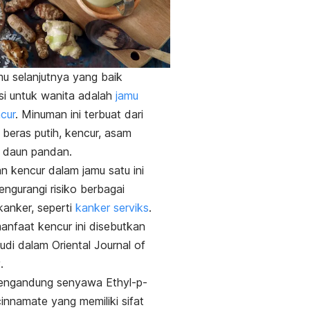
amu selanjutnya yang baik
i untuk wanita adalah
jamu
cur
. Minuman ini terbuat dari
beras putih, kencur, asam
n daun pandan.
 kencur dalam jamu satu ini
gurangi risiko berbagai
kanker, seperti
kanker serviks
.
anfaat kencur ini disebutkan
tudi dalam
Oriental Journal of
y
.
engandung senyawa
Ethyl-p-
innamate
yang memiliki sifat