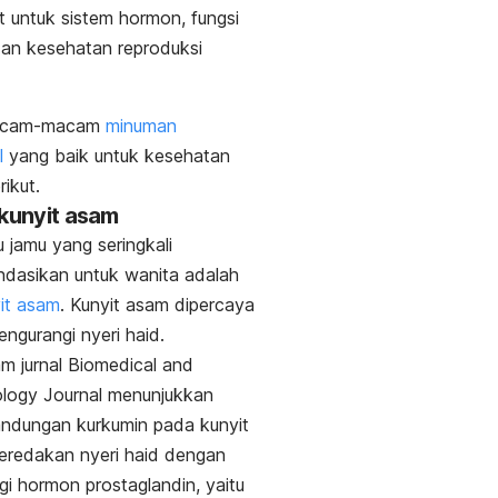
t untuk sistem hormon, fungsi
dan kesehatan reproduksi
acam-macam
minuman
l
yang baik untuk kesehatan
rikut.
 kunyit asam
u jamu yang seringkali
dasikan untuk wanita adalah
it asam
. Kunyit asam dipercaya
ngurangi nyeri haid.
m jurnal
Biomedical and
logy Journal
menunjukkan
ndungan kurkumin pada kunyit
redakan nyeri haid dengan
i hormon prostaglandin, yaitu