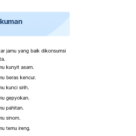
gkuman
ftar jamu yang baik dikonsumsi
ta.
u kunyit asam.
u beras kencur.
u kunci sirih.
mu gepyokan.
u pahitan.
mu sinom.
u temu ireng.