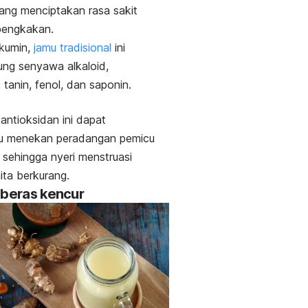
ng menciptakan rasa sakit
bengkakan.
rkumin,
jamu tradisional
ini
ng senyawa alkaloid,
 tanin, fenol, dan saponin.
ntioksidan ini dapat
 menekan peradangan pemicu
t sehingga nyeri menstruasi
ta berkurang.
 beras kencur