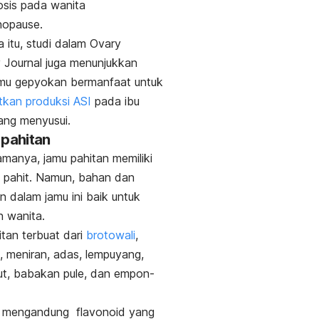
sis pada wanita
opause.
 itu, studi dalam
Ovary
 Journal j
uga menunjukkan
mu gepyokan bermanfaat untuk
kan produksi ASI
pada ibu
ang menyusui.
 pahitan
amanya, jamu pahitan memiliki
 pahit. Namun, bahan dan
 dalam jamu ini baik untuk
n wanita.
tan terbuat dari
brotowali
,
, meniran, adas, lempuyang,
ut, babakan pule, dan empon-
i mengandung flavonoid yang