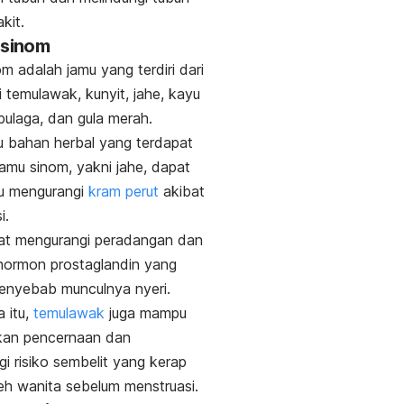
kit.
 sinom
m adalah jamu yang terdiri dari
 temulawak, kunyit, jahe, kayu
pulaga, dan gula merah.
u bahan herbal yang terdapat
jamu sinom, yakni jahe, dapat
 mengurangi
kram perut
akibat
i.
at mengurangi peradangan dan
hormon prostaglandin yang
enyebab munculnya nyeri.
 itu,
temulawak
juga mampu
kan pencernaan dan
i risiko sembelit yang kerap
leh wanita sebelum menstruasi.