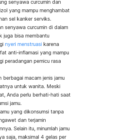
ung senyawa
curcumin
dan
izol
yang mampu menghambat
an sel kanker serviks.
n senyawa curcumin di dalam
k juga bisa membantu
gi
nyeri menstruasi
karena
sifat anti-inflamasi yang mampu
gi peradangan pemicu rasa
ah berbagai macam jenis jamu
atnya untuk wanita. Meski
t, Anda perlu berhati-hati saat
msi jamu.
jamu yang dikonsumsi tanpa
ngawet dan terjamin
nnya. Selain itu, minumlah jamu
a saja, maksimal 4 gelas per