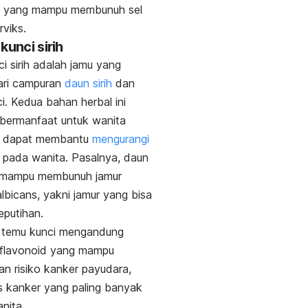
in yang mampu membunuh sel
rviks.
kunci sirih
i sirih adalah jamu yang
ari campuran
daun sirih
dan
i. Kedua bahan herbal ini
 bermanfaat untuk wanita
ih dapat membantu
mengurangi
pada wanita. Pasalnya, daun
ni mampu membunuh jamur
lbicans
, yakni jamur yang bisa
putihan.
u, temu kunci mengandung
flavonoid yang mampu
n risiko kanker payudara,
is kanker yang paling banyak
nita.