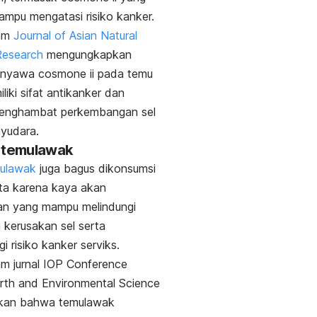
ampu mengatasi risiko kanker.
am
Journal of Asian Natural
Research
mengungkapkan
enyawa
cosmone ii
pada temu
liki sifat antikanker dan
nghambat perkembangan sel
yudara.
 temulawak
ulawak
juga bagus dikonsumsi
ta karena kaya akan
an yang mampu melindungi
i kerusakan sel serta
i risiko kanker serviks.
am jurnal
IOP Conference
arth and Environmental Science
kan bahwa temulawak