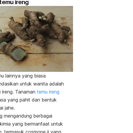
 temu ireng
amu lainnya yang biasa
dasikan untuk wanita adalah
u ireng. Tanaman
temu ireng
rasa yang pahit dan bentuk
i jahe.
ng mengandung berbagai
kimia yang bermanfaat untuk
n, termasuk
cosmone ii
yang