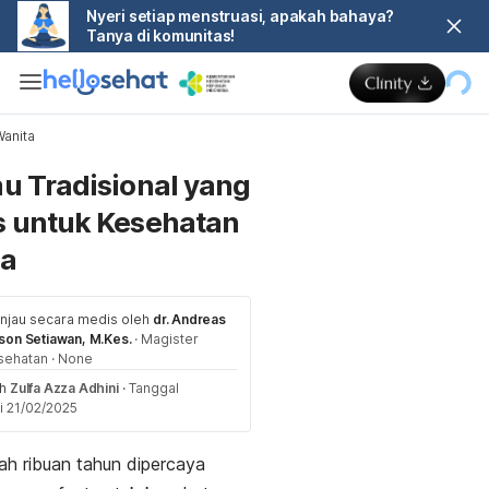
Nyeri setiap menstruasi, apakah bahaya?
Tanya di komunitas!
anita
Me
u Tradisional yang
 untuk Kesehatan
ta
injau secara medis oleh
dr. Andreas
son Setiawan, M.Kes.
·
Magister
sehatan
·
None
eh
Zulfa Azza Adhini
·
Tanggal
i 21/02/2025
h ribuan tahun dipercaya