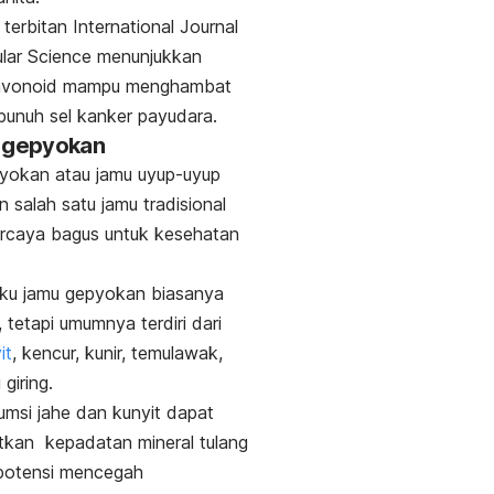
n terbitan
International Journal
lar Science
menunjukkan
avonoid mampu menghambat
unuh sel kanker payudara.
u gepyokan
yokan atau jamu uyup-uyup
 salah satu jamu tradisional
ercaya bagus untuk kesehatan
ku jamu gepyokan biasanya
, tetapi umumnya terdiri dari
it
, kencur, kunir, temulawak,
giring.
msi jahe dan kunyit dapat
tkan kepadatan mineral tulang
rpotensi mencegah