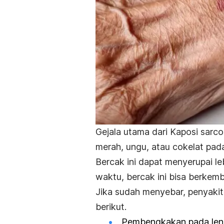
Gejala utama dari Kaposi
sarc
merah, ungu, atau cokelat pada
Bercak ini dapat menyerupai le
waktu, bercak ini bisa berkemb
Jika sudah menyebar, penyakit
berikut.
Pembengkakan pada leng