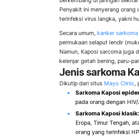
berkembang di jaringan sekita
Penyakit ini menyerang orang
terinfeksi virus langka, yakni
h
Secara umum,
kanker sarkoma
permukaan selaput lendir (muko
Namun, Kaposi
sarcoma
juga d
kelenjar getah bening, paru-par
Jenis sarkoma Ka
Dikutip dari situs
Mayo Clinic
,
Sarkoma Kaposi epide
pada orang dengan HIV
Sarkoma Kaposi klasik
Eropa, Timur Tengah, ata
orang yang terinfeksi HP