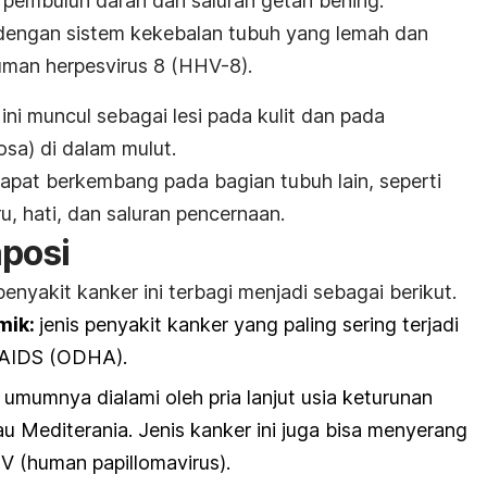
r pembuluh darah dan saluran getah bening.
 dengan sistem kekebalan tubuh yang lemah dan
uman herpesvirus
8 (HHV-8).
ini muncul sebagai lesi pada kulit dan pada
sa) di dalam mulut.
apat berkembang pada bagian tubuh lain, seperti
u, hati, dan saluran pencernaan.
posi
 penyakit kanker ini terbagi menjadi sebagai berikut.
mik:
jenis penyakit kanker yang paling sering terjadi
/AIDS (ODHA).
:
umumnya dialami oleh pria lanjut usia keturunan
u Mediterania. Jenis kanker ini juga bisa menyerang
V (
human papillomavirus
).