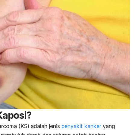
Kaposi?
arcoma
(KS) adalah jenis
penyakit kanker
yang