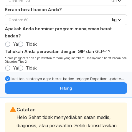
cm
Berapa berat badan Anda?
kg
Apakah Anda berminat program manajemen berat
badan?
Ya
Tidak
Tahukah Anda perawatan dengan GIP dan GLP-1?
*Jenis pengobatan dan perawatan terbaru yang membantu manajemen berat badan dan
Diabetes Tipe 2
Ya
Tidak
Ikuti terus infonya agar berat badan terjaga: Dapatkan update
dari pakar mengenai dukungan dan perawatan berat badan
Hitung
langsung ke inbox Anda.
Catatan
Hello Sehat tidak menyediakan saran medis,
diagnosis, atau perawatan. Selalu konsultasikan