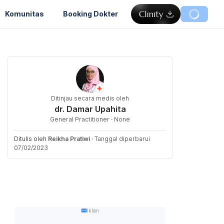
Komunitas
Booking Dokter
Ditinjau secara medis oleh
dr. Damar Upahita
General Practitioner · None
Ditulis oleh
Reikha Pratiwi
·
Tanggal diperbarui
07/02/2023
Iklan