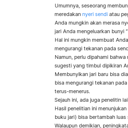
Umumnya, seseorang membunyik
meredakan
nyeri sendi
atau peg
Anda mungkin akan merasa nye
jari Anda mengeluarkan bunyi “
Hal ini mungkin membuat Anda
mengurangi tekanan pada sendi
Namun, perlu dipahami bahwa 
sugesti yang timbul dipikiran A
Membunyikan jari baru bisa di
bisa mengurangi tekanan pada s
terus-menerus.
Sejauh ini, ada juga penelitin l
Hasil penelitian ini menunjuka
buku jari) bisa bertambah luas
Walaupun demikian, peningkata