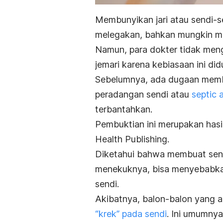
Membunyikan jari atau sendi-se
melegakan, bahkan mungkin 
Namun, p
ara dokter tidak men
jemari karena kebiasaan ini d
Sebelumnya, ada dugaan membu
peradangan sendi atau
septic a
terbantahkan.
Pembuktian ini merupakan hasil 
Health Publishing.
Diketahui bahwa membuat sendi
menekuknya, bisa menyebabkan
sendi.
Akibatnya, balon-balon yang a
“krek” pada sendi
. Ini umumny