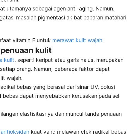
siat utamanya sebagai agen
anti-aging.
Namun,
ngatasi masalah pigmentasi akibat paparan matahari
nfaat vitamin E untuk
merawat kulit wajah
.
 penuaan kulit
 kulit
, seperti keriput atau garis halus, merupakan
 setiap orang. Namun, beberapa faktor dapat
it wajah.
adikal bebas yang berasal dari sinar UV, polusi
kal bebas dapat menyebabkan kerusakan pada sel
hilangan elastisitasnya dan muncul tanda penuaan
i
antioksidan
kuat yang melawan efek radikal bebas