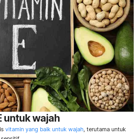
E untuk wajah
is
vitamin yang baik untuk wajah
, terutama untuk
sensitif.