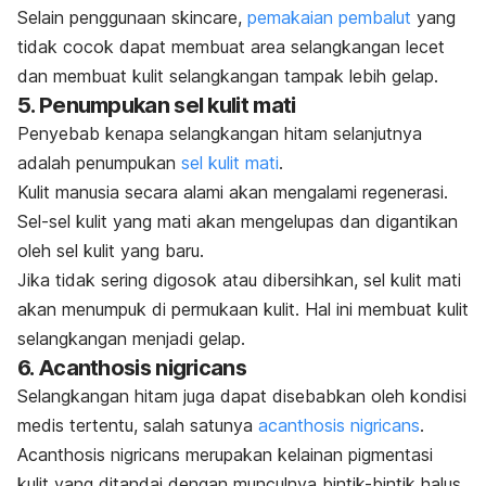
Selain penggunaan
skincare
,
pemakaian pembalut
yang
tidak cocok dapat membuat area selangkangan lecet
dan membuat kulit selangkangan tampak lebih gelap.
5. Penumpukan sel kulit mati
Penyebab kenapa selangkangan hitam selanjutnya
adalah penumpukan
sel kulit mati
.
Kulit manusia secara alami akan mengalami regenerasi.
Sel-sel kulit yang mati akan mengelupas dan digantikan
oleh sel kulit yang baru.
Jika tidak sering digosok atau dibersihkan, sel kulit mati
akan menumpuk di permukaan kulit.
Hal ini membuat kulit
selangkangan menjadi gelap.
6.
Acanthosis nigricans
Selangkangan hitam juga dapat disebabkan oleh kondisi
medis tertentu, salah satunya
acanthosis nigricans
.
Acanthosis nigricans
merupakan kelainan pigmentasi
kulit yang ditandai dengan munculnya bintik-bintik halus