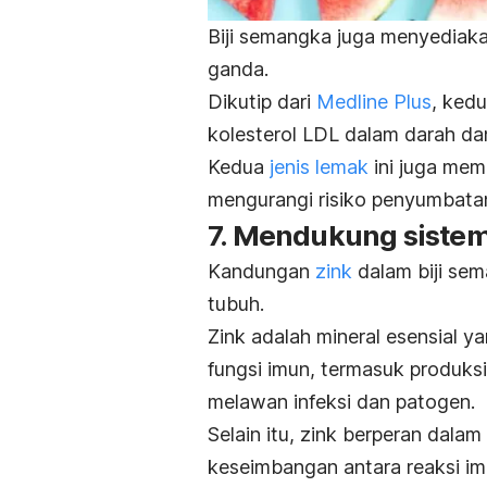
Biji semangka juga menyediaka
ganda.
Dikutip dari
Medline Plus
, ked
kolesterol LDL dalam darah da
Kedua
jenis lemak
ini juga mem
mengurangi risiko penyumbata
7. Mendukung siste
Kandungan
zink
dalam biji se
tubuh.
Zink adalah mineral esensial 
fungsi imun, termasuk produksi
melawan infeksi dan patogen.
Selain itu, zink berperan dal
keseimbangan antara reaksi im