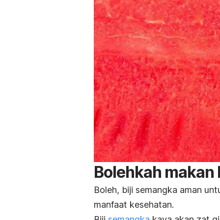
Bolehkah makan 
Boleh, biji semangka aman unt
manfaat kesehatan.
Biji
semangka
kaya akan zat gi