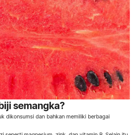
biji semangka?
uk dikonsumsi dan bahkan memiliki berbagai
zi seperti magnesium,
zink
, dan vitamin B. Selain itu,