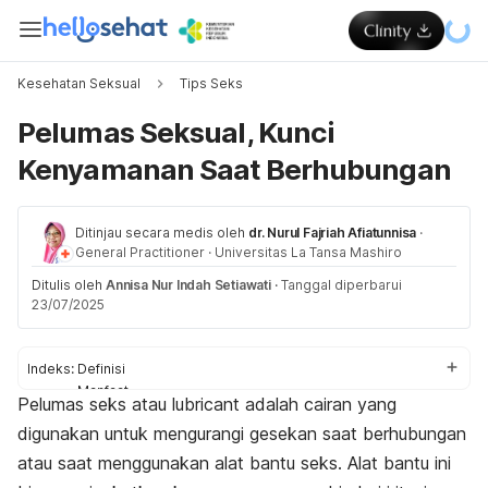
Kesehatan Seksual
Tips Seks
Pelumas Seksual, Kunci
Kenyamanan Saat Berhubungan
Ditinjau secara medis oleh
dr. Nurul Fajriah Afiatunnisa
·
General Practitioner
·
Universitas La Tansa Mashiro
Ditulis oleh
Annisa Nur Indah Setiawati
·
Tanggal diperbarui
23/07/2025
Indeks:
Definisi
Manfaat
Pelumas seks atau
lubricant
adalah cairan yang
Jenis pelumas
digunakan untuk mengurangi gesekan saat berhubungan
Cara pakai
atau saat menggunakan alat bantu seks. Alat bantu ini