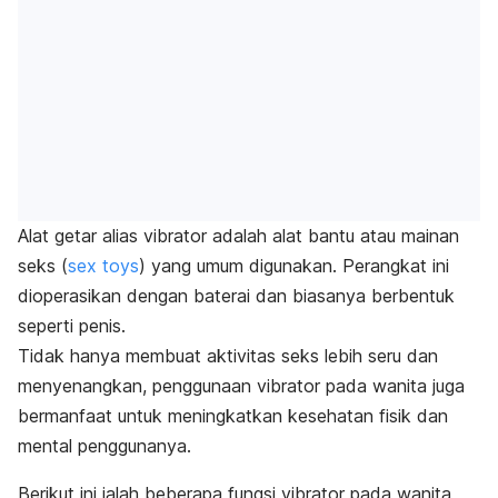
Alat getar alias vibrator adalah alat bantu atau mainan
seks (
sex toys
) yang umum digunakan. Perangkat ini
dioperasikan dengan baterai dan biasanya berbentuk
seperti penis.
Tidak hanya membuat aktivitas seks lebih seru dan
menyenangkan,
penggunaan vibrator
pada wanita juga
bermanfaat untuk meningkatkan kesehatan fisik dan
mental penggunanya.
Berikut ini ialah beberapa fungsi vibrator pada wanita