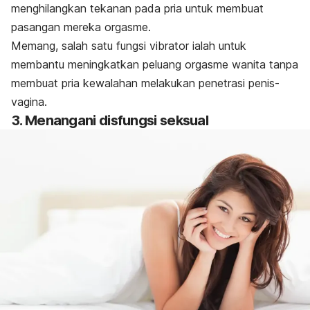
menghilangkan tekanan pada pria untuk membuat
pasangan mereka orgasme.
Memang, salah satu fungsi vibrator ialah untuk
membantu meningkatkan peluang orgasme wanita tanpa
membuat pria kewalahan melakukan penetrasi penis-
vagina.
3. Menangani disfungsi seksual