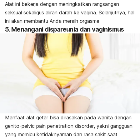
Alat ini bekerja dengan meningkatkan rangsangan
seksual sekaligus aliran darah ke vagina. Selanjutnya, hal
ini akan membantu Anda meraih orgasme.
5. Menangani dispareunia dan vaginismus
Manfaat alat getar bisa dirasakan pada wanita dengan
genito-pelvic pain penetration disorder
, yakni gangguan
yang memicu ketidaknyaman dan rasa sakit saat