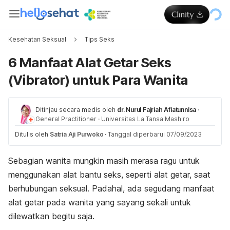
Kesehatan Seksual
Tips Seks
6 Manfaat Alat Getar Seks
(Vibrator) untuk Para Wanita
Ditinjau secara medis oleh
dr. Nurul Fajriah Afiatunnisa
·
General Practitioner
·
Universitas La Tansa Mashiro
Ditulis oleh
Satria Aji Purwoko
·
Tanggal diperbarui 07/09/2023
Sebagian wanita mungkin masih merasa ragu untuk
menggunakan alat bantu seks, seperti alat getar, saat
berhubungan seksual
. Padahal, ada segudang manfaat
alat getar pada wanita yang sayang sekali untuk
dilewatkan begitu saja.