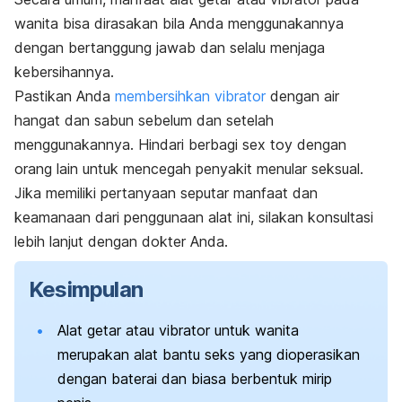
wanita bisa dirasakan bila Anda menggunakannya
dengan bertanggung jawab dan selalu menjaga
kebersihannya.
Pastikan Anda
membersihkan vibrator
dengan air
hangat dan sabun sebelum dan setelah
menggunakannya. Hindari berbagi
sex toy
dengan
orang lain untuk mencegah
penyakit menular seksual
.
Jika memiliki pertanyaan seputar manfaat dan
keamanaan dari penggunaan alat ini, silakan konsultasi
lebih lanjut dengan dokter Anda.
Kesimpulan
Alat getar atau vibrator untuk wanita
merupakan alat bantu seks yang dioperasikan
dengan baterai dan biasa berbentuk mirip