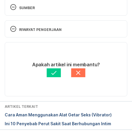
SUMBER
Female sexual dysfunction
. Mayo Clinic. (2020). 
Retrieved 22 August 2022, from 
RIWAYAT PENGERJAAN
https://www.mayoclinic.org/diseases-
conditions/female-sexual-dysfunction/diagnosis-
Versi Terbaru
treatment/drc-20372556
07/09/2023
Anorgasmia in women
. Mayo Clinic. (2022). 
Ditulis oleh 
Satria Aji Purwoko
Apakah artikel ini membantu?
Retrieved 22 August 2022, from 
Ditinjau secara medis oleh
dr. Nurul Fajriah 
https://www.mayoclinic.org/diseases-
Afiatunnisa
Diperbarui oleh: 
Angelin Putri Syah
conditions/anorgasmia/diagnosis-treatment/drc-
20369428
Are sex toys safe?
. NHS UK. (2019). Retrieved 22 
ARTIKEL TERKAIT
August 2022, from 
https://www.nhs.uk/common-
Cara Aman Menggunakan Alat Getar Seks (Vibrator)
health-questions/sexual-health/are-sex-toys-safe/
Ini 10 Penyebab Perut Sakit Saat Berhubungan Intim