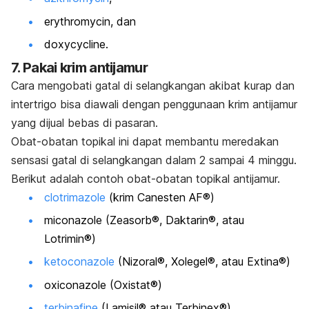
erythromycin, dan
doxycycline.
7. Pakai krim antijamur
Cara mengobati gatal di selangkangan akibat kurap dan
intertrigo bisa diawali dengan penggunaan krim antijamur
yang dijual bebas di pasaran.
Obat-obatan topikal ini dapat membantu meredakan
sensasi gatal di selangkangan dalam 2 sampai 4 minggu.
Berikut adalah contoh obat-obatan topikal antijamur.
clotrimazole
(krim Canesten AF®)
miconazole
(Zeasorb®, Daktarin®, atau
Lotrimin®)
ketoconazole
(Nizoral®, Xolegel®, atau Extina®)
oxiconazole
(Oxistat®)
terbinafine
(Lamisil® atau Terbinex®)