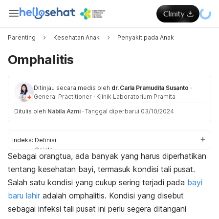
Parenting
Kesehatan Anak
Penyakit pada Anak
Omphalitis
Ditinjau secara medis oleh
dr. Carla Pramudita Susanto
·
General Practitioner
·
Klinik Laboratorium Pramita
Ditulis oleh
Nabila Azmi
·
Tanggal diperbarui 03/10/2024
Indeks:
Definisi
Gejala
Sebagai orangtua, ada banyak yang harus diperhatikan
Penyebab
tentang kesehatan bayi, termasuk kondisi tali pusat.
Faktor risiko
Komplikasi
Salah satu kondisi yang cukup sering terjadi pada
bayi
Pengobatan
baru lahir
adalah omphalitis. Kondisi yang disebut
sebagai infeksi tali pusat ini perlu segera ditangani