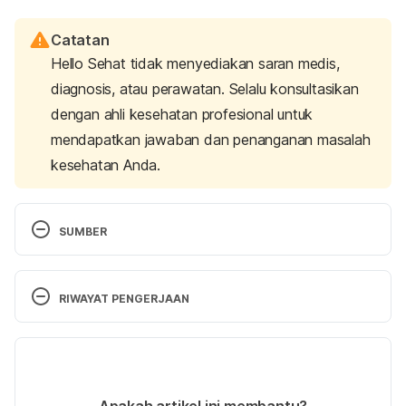
Catatan
Hello Sehat tidak menyediakan saran medis,
diagnosis, atau perawatan. Selalu konsultasikan
dengan ahli kesehatan profesional untuk
mendapatkan jawaban dan penanganan masalah
kesehatan Anda.
SUMBER
Kaplan R. L. (2023). Omphalitis: Clinical 
Presentation and Approach to Evaluation and 
RIWAYAT PENGERJAAN
Management. Pediatric emergency care, 39(3), 
188–189. 
Versi Terbaru
https://doi.org/10.1097/PEC.0000000000002918
03/10/2024
Steer-Massaro C. (2020). Neonatal Omphalitis After 
Ditulis oleh 
Nabila Azmi