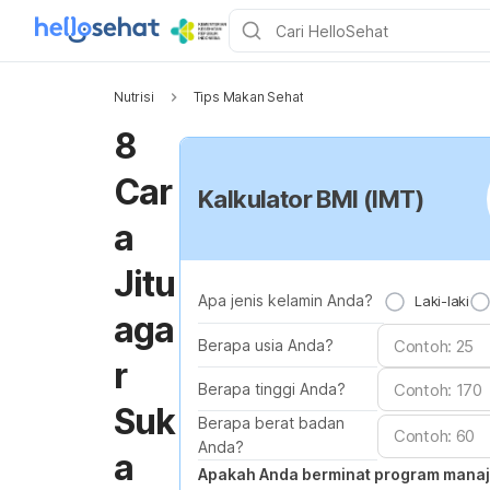
Nutrisi
Tips Makan Sehat
8
Car
Kalkulator BMI (IMT)
a
Jitu
Apa jenis kelamin Anda?
Laki-laki
aga
Berapa usia Anda?
r
Berapa tinggi Anda?
Suk
Berapa berat badan
Anda?
a
Apakah Anda berminat program mana