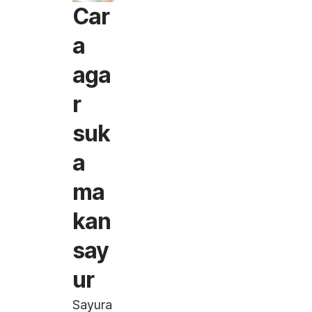
Car
a
aga
r
suk
a
ma
kan
say
ur
Sayura