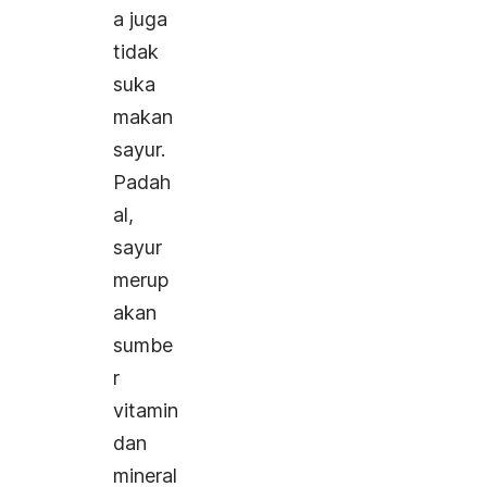
a juga
tidak
suka
makan
sayur.
Padah
al,
sayur
merup
akan
sumbe
r
vitamin
dan
mineral