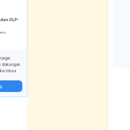
Retriev
 dan GLP-
https:/
n/health
antu
eating/
to-eat-
vegetab
rjaga:
Simple, 
i dukungan
ways to 
ke inbox
and vegg
Retriev
ng
https:/
cspi-ne
inexpen
more-fr