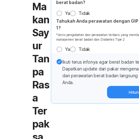
berat badan?
Ma
Ya
Tidak
kan
Tahukah Anda perawatan dengan GIP
1?
Say
*Jenis pengobatan dan perawatan terbaru yang memb
manajemen berat badan dan Diabetes Tipe 2
ur
Ya
Tidak
Tan
Ikuti terus infonya agar berat badan te
pa
Dapatkan update dari pakar mengena
dan perawatan berat badan langsung 
Ras
Anda.
Hitu
a
Ter
pak
sa