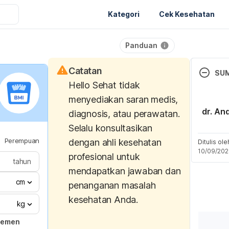
Kategori
Cek Kesehatan
Panduan
Catatan
SU
Hello Sehat tidak
Vegetabl
menyediakan saran medis,
(n.d). H
dr. An
diagnosis, atau perawatan.
Retriev
Selalu konsultasikan
Perempuan
dengan ahli kesehatan
https://
Ditulis ol
10/09/20
ph.harv
profesional untuk
tahun
should-
mendapatkan jawaban dan
eat/veg
cm
penanganan masalah
fruits/
kesehatan Anda.
kg
How to 
jemen
and Vege