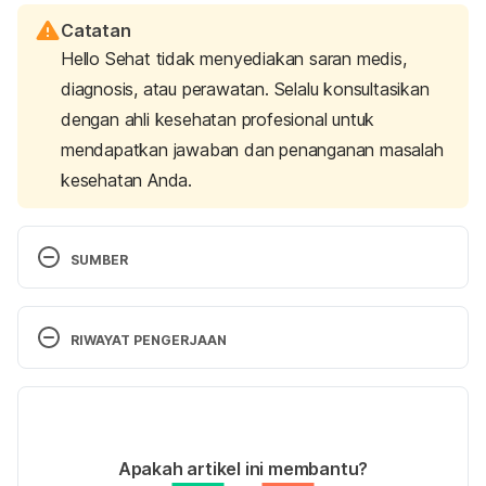
Catatan
Hello Sehat tidak menyediakan saran medis,
diagnosis, atau perawatan. Selalu konsultasikan
dengan ahli kesehatan profesional untuk
mendapatkan jawaban dan penanganan masalah
kesehatan Anda.
SUMBER
FoodData Central. (2023). Usda.gov. Retrieved 03 
August 2023, from 
https://fdc.nal.usda.gov/fdc-
RIWAYAT PENGERJAAN
app.html#/food-details/534250/nutrients
Versi Terbaru
Batasi Konsumsi Gula, Garam, dan Lemak pada 
Asupan Makanan Anda Per Hari. – Direktorat 
30/09/2023
P2PTM. (2021). Retrieved 14 September 2023, 
Ditulis oleh 
Zulfa Azza Adhini
Apakah artikel ini membantu?
from 
https://p2ptm.kemkes.go.id/infographic-
Ditinjau secara medis oleh
dr. Carla Pramudita 