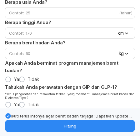
Berapa usia Anda?
(tahun)
Berapa tinggi Anda?
cm
Berapa berat badan Anda?
kg
Apakah Anda berminat program manajemen berat
badan?
Ya
Tidak
Tahukah Anda perawatan dengan GIP dan GLP-1?
*Jenis pengobatan dan perawatan terbaru yang membantu manajemen berat badan dan
Diabetes Tipe 2
Ya
Tidak
Ikuti terus infonya agar berat badan terjaga: Dapatkan update
dari pakar mengenai dukungan dan perawatan berat badan
Hitung
langsung ke inbox Anda.