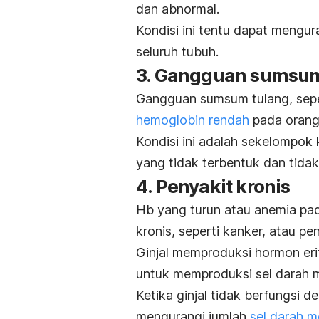
dan abnormal.
Kondisi ini tentu dapat meng
seluruh tubuh.
3. Gangguan sumsu
Gangguan sumsum tulang, seper
hemoglobin rendah
pada orang
Kondisi ini adalah sekelompok
yang tidak terbentuk dan tida
4. Penyakit kronis
Hb yang turun atau anemia pad
kronis, seperti kanker, atau
pen
Ginjal memproduksi hormon er
untuk memproduksi sel darah 
Ketika ginjal tidak berfungsi 
mengurangi
jumlah
sel darah m