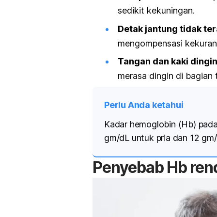
sedikit kekuningan.
Detak jantung tidak ter
mengompensasi kekurang
Tangan dan kaki dingi
merasa dingin di bagian 
Perlu Anda ketahui
Kadar hemoglobin (Hb) pada 
gm/dL untuk pria dan 12 gm
Penyebab Hb rend