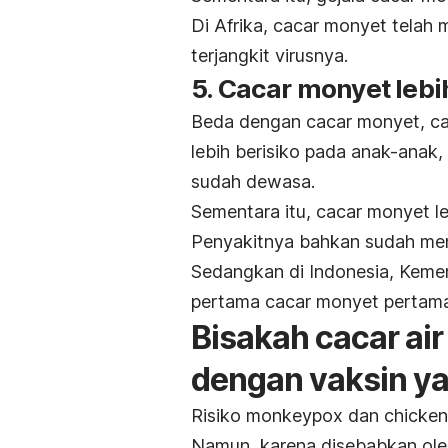
Di Afrika, cacar monyet telah
terjangkit virusnya.
5. Cacar monyet lebi
Beda dengan cacar monyet, caca
lebih berisiko pada anak-anak,
sudah dewasa.
Sementara itu, cacar monyet leb
Penyakitnya bahkan sudah menj
Sedangkan di Indonesia, Keme
pertama cacar monyet pertama
Bisakah cacar ai
dengan vaksin y
Risiko
monkeypox
dan
chicke
Namun, karena disebabkan oleh