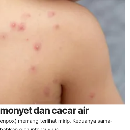
monyet dan cacar air
kenpox)
memang terlihat mirip. Keduanya sama-
abkan oleh infeksi virus.