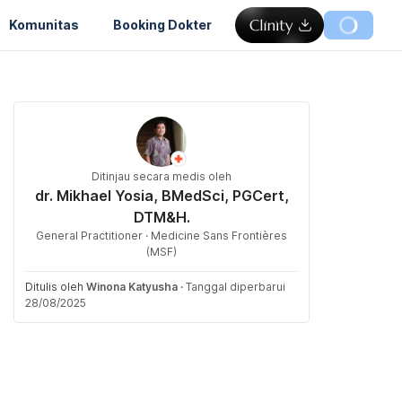
Komunitas
Booking Dokter
Ditinjau secara medis oleh
dr. Mikhael Yosia, BMedSci, PGCert,
DTM&H.
General Practitioner · Medicine Sans Frontières
(MSF)
Ditulis oleh
Winona Katyusha
·
Tanggal diperbarui
28/08/2025