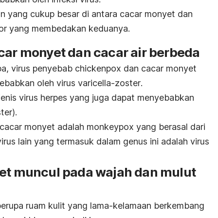
n yang cukup besar di antara cacar monyet dan
aktor yang membedakan keduanya.
car monyet dan cacar air berbeda
pa, virus penyebab
chickenpox
dan cacar monyet
sebabkan oleh virus
varicella-zoster
.
 jenis virus herpes yang juga dapat menyebabkan
ter).
b cacar monyet adalah
monkeypox
yang berasal dari
irus lain yang termasuk dalam genus ini adalah virus
yet muncul pada wajah dan mulut
s berupa ruam kulit yang lama-kelamaan berkembang