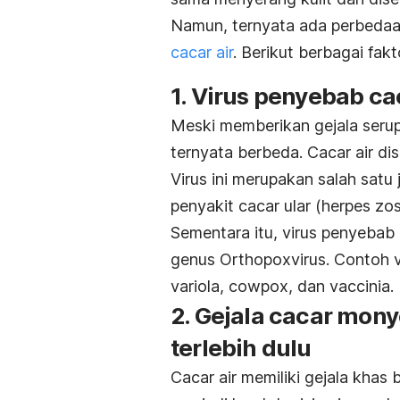
Namun, ternyata ada perbedaa
cacar air
. Berikut berbagai f
1. Virus penyebab ca
Meski memberikan gejala seru
ternyata berbeda. Cacar air di
Virus ini merupakan salah satu
penyakit cacar ular (herpes zos
Sementara itu, virus penyeba
genus
Orthopoxvirus.
Contoh v
variola
,
cowpox
, dan
vaccinia
.
2. Gejala cacar mon
terlebih dulu
Cacar air memiliki gejala kha