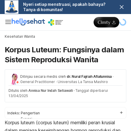
Nyeri setiap menstruasi, apakah bahaya?
Tanya di komunitas!
Kesehatan Wanita
Korpus Luteum: Fungsinya dalam
Sistem Reproduksi Wanita
Ditinjau secara medis oleh
dr. Nurul Fajriah Afiatunnisa
·
General Practitioner
·
Universitas La Tansa Mashiro
Ditulis oleh
Annisa Nur Indah Setiawati
·
Tanggal diperbarui
13/04/2025
Indeks:
Pengertian
Fungsi
Korpus luteum (
corpus luteum
) memiliki peran krusial
Gangguan
dalam menjaga keseimbangan hormon reproduksi dan