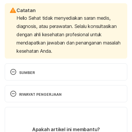
Catatan
Hello Sehat tidak menyediakan saran medis,
diagnosis, atau perawatan. Selalu konsultasikan
dengan ahli kesehatan profesional untuk
mendapatkan jawaban dan penanganan masalah
kesehatan Anda.
SUMBER
How do stress and anxiety affect sexual 
performance and erectile dysfunction? (n.d.). 
RIWAYAT PENGERJAAN
Retrieved 
18 July 2025,
 from 
https://healthymale.org.au/health-article/how-do-
Versi Terbaru
stress-and-anxiety-affect-sexual-performance-
and-erectile-dysfunction
28/07/2025
Ditulis oleh 
Zulfa Azza Adhini
Apakah artikel ini membantu?