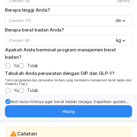
(tahun)
Berapa tinggi Anda?
cm
Berapa berat badan Anda?
kg
Apakah Anda berminat program manajemen berat
badan?
Ya
Tidak
Tahukah Anda perawatan dengan GIP dan GLP-1?
*Jenis pengobatan dan perawatan terbaru yang membantu manajemen berat badan dan
Diabetes Tipe 2
Ya
Tidak
Ikuti terus infonya agar berat badan terjaga: Dapatkan update
dari pakar mengenai dukungan dan perawatan berat badan
Hitung
langsung ke inbox Anda.
Catatan