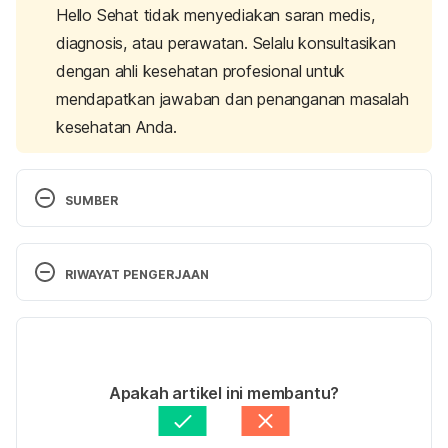
Hello Sehat tidak menyediakan saran medis,
diagnosis, atau perawatan. Selalu konsultasikan
dengan ahli kesehatan profesional untuk
mendapatkan jawaban dan penanganan masalah
kesehatan Anda.
SUMBER
List Rumah Sakit (Nasional). Kemkes. (N.d.). 
Retrieved 6 November 2023, from 
RIWAYAT PENGERJAAN
https://sirs.kemkes.go.id/fo/home/dashboard_rs?
id=12
Versi Terbaru
Choosing an Ob/Gyn: Questions to ask the 
08/11/2023
provider and hospital: Your Pregnancy Matters: UT 
Ditulis oleh 
Reikha Pratiwi
Apakah artikel ini membantu?
Southwestern Medical Center. (n.d.). Retrieved 6 
Fakta medis diperiksa oleh
Hello Sehat Medical 
November 2023, from 
Review Team