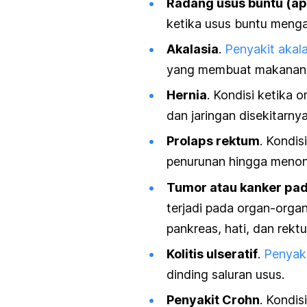
Radang usus buntu (ape
ketika usus buntu meng
Akalasia
.
Penyakit akala
yang membuat makanan at
Hernia
. Kondisi ketika 
dan jaringan disekitarny
Prolaps rektum
. Kondis
penurunan hingga menonjo
Tumor atau kanker pa
terjadi pada organ-organ
pankreas, hati, dan rekt
Kolitis ulseratif
.
Penyakit
dinding saluran usus.
Penyakit Crohn
. Kondi