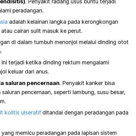
ndisitis)
. Penyakit radang usus buntu terjadi
alami peradangan.
sia
adalah kelainan langka pada kerongkongan
au cairan sulit masuk ke perut.
organ di dalam tumbuh menonjol melalui dinding otot
a.
i ini terjadi ketika dinding rektum mengalami
l keluar dari anus.
da saluran pencernaan
. Penyakit kanker bisa
 saluran pencernaan, seperti lambung, susu besar,
um.
 kolitis ulseratif
ditandai dengan peradangan pada
si yang memicu peradangan pada lapisan sistem