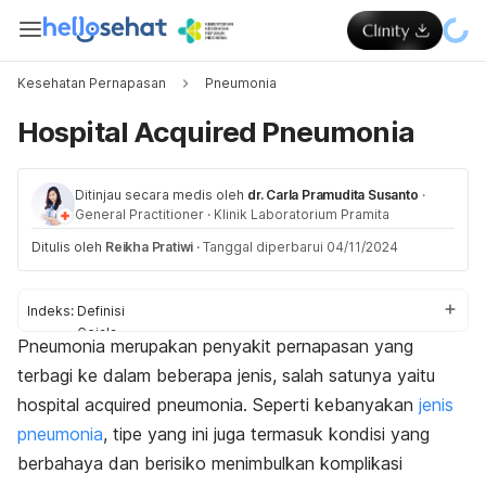
Kesehatan Pernapasan
Pneumonia
Hospital Acquired Pneumonia
Ditinjau secara medis oleh
dr. Carla Pramudita Susanto
·
General Practitioner
·
Klinik Laboratorium Pramita
Ditulis oleh
Reikha Pratiwi
·
Tanggal diperbarui 04/11/2024
Indeks:
Definisi
Gejala
Pneumonia merupakan penyakit pernapasan yang
Diagnosis
terbagi ke dalam beberapa jenis, salah satunya yaitu
Pengobatan
Pencegahan
hospital acquired pneumonia
. Seperti kebanyakan
jenis
pneumonia
, tipe yang ini juga termasuk kondisi yang
berbahaya dan berisiko menimbulkan komplikasi