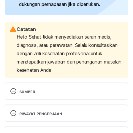
dukungan pernapasan jika diperlukan.
Catatan
Hello Sehat tidak menyediakan saran medis,
diagnosis, atau perawatan. Selalu konsultasikan
dengan ahli kesehatan profesional untuk
mendapatkan jawaban dan penanganan masalah
kesehatan Anda.
SUMBER
Hospital-acquired pneumonia: MedlinePlus Medical 
Encyclopedia. (n.d.). Retrieved 25 October 2024, 
RIWAYAT PENGERJAAN
from 
https://medlineplus.gov/ency/article/000146.htm
Versi Terbaru