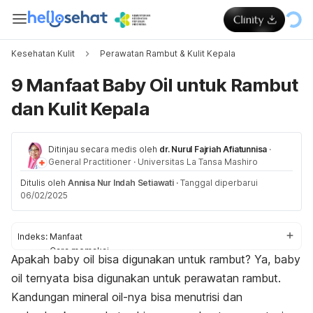
Kesehatan Kulit
Perawatan Rambut & Kulit Kepala
9 Manfaat Baby Oil untuk Rambut
dan Kulit Kepala
Ditinjau secara medis oleh
dr. Nurul Fajriah Afiatunnisa
·
General Practitioner
·
Universitas La Tansa Mashiro
Ditulis oleh
Annisa Nur Indah Setiawati
·
Tanggal diperbarui
06/02/2025
Indeks:
Manfaat
Cara memakai
Apakah
baby oil
bisa digunakan untuk rambut? Ya,
b
aby
Risiko
oil
ternyata bisa digunakan untuk perawatan rambut.
Kandungan
mineral oil
-nya bisa menutrisi dan