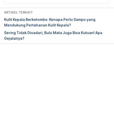
scope/shows.php?shows=0_4moeqr6t
ARTIKEL TERKAIT
Kulit Kepala Berketombe: Kenapa Perlu Sampo yang
Head lice – Diagnosis and treatment – Mayo Clinic
. 
Mendukung Pertahanan Kulit Kepala?
(2019). 
Mayoclinic.org
. Retrieved 27 May 2019, 
Sering Tidak Disadari, Bulu Mata Juga Bisa Kutuan! Apa
from https://www.mayoclinic.org/diseases-
Gejalanya?
conditions/head-lice/diagnosis-treatment/drc-
20356186
Memuat...