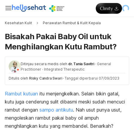
Kesehatan Kulit
Perawatan Rambut & Kulit Kepala
Bisakah Pakai Baby Oil untuk
Menghilangkan Kutu Rambut?
Ditinjau secara medis oleh
dr. Tania Savitri
·
General
Practitioner
·
Integrated Therapeutic
Ditulis oleh
Risky Candra Swari
·
Tanggal diperbarui 07/09/2023
Rambut kutuan
itu menjengkelkan. Selain bikin gatal,
kutu juga cenderung sulit dibasmi meski sudah mencuci
rambut dengan
sampo antikutu
. Nah usut punya usut,
mengoleskan rambut pakai
baby oil
ampuh
menghilangkan kutu yang membandel. Benarkah?