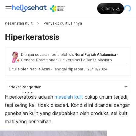
Kesehatan Kulit
Penyakit Kulit Lainnya
Hiperkeratosis
Ditinjau secara medis oleh
dr. Nurul Fajriah Afiatunnisa
·
General Practitioner
·
Universitas La Tansa Mashiro
Ditulis oleh
Nabila Azmi
·
Tanggal diperbarui 25/10/2024
Indeks:
Pengertian
Gejala
Hiperkeratosis adalah
masalah kulit
cukup umum terjadi,
Penyebab
tapi sering kali tidak disadari. Kondisi ini ditandai dengan
Diagnosis
Pengobatan
penebalan kulit yang disebabkan oleh produksi sel kulit
Pencegahan
mati yang berlebihan.