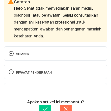
Catatan
Hello Sehat tidak menyediakan saran medis,
diagnosis, atau perawatan. Selalu konsultasikan
dengan ahli kesehatan profesional untuk
mendapatkan jawaban dan penanganan masalah
kesehatan Anda.
SUMBER
Caring for the child’s healthy growth and 
development. (n.d.). Retrieved 20 November 2024, 
RIWAYAT PENGERJAAN
from 
https://www.who.int/publications/i/item/978924150
Versi Terbaru
4997
11/12/2024
Staying Healthy (for Kids) | Nemours KidsHealth. 
Ditulis oleh 
Putri Ica Widia Sari
Apakah artikel ini membantu?
(n.d.). Retrieved 20 November 2024, from 
Ditinjau secara medis oleh
dr. Aisya Fikritama, Sp.A
Diperbarui oleh: 
Edria