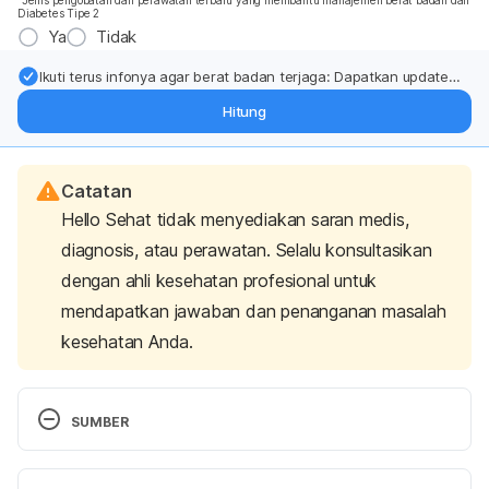
Diabetes Tipe 2
Ya
Tidak
Ikuti terus infonya agar berat badan terjaga: Dapatkan update
dari pakar mengenai dukungan dan perawatan berat badan
Hitung
langsung ke inbox Anda.
Catatan
Hello Sehat tidak menyediakan saran medis,
diagnosis, atau perawatan. Selalu konsultasikan
dengan ahli kesehatan profesional untuk
mendapatkan jawaban dan penanganan masalah
kesehatan Anda.
SUMBER
Yes, drinking more water may help you lose weight. 
(n.d). Retrieved 16 April 2024, from 