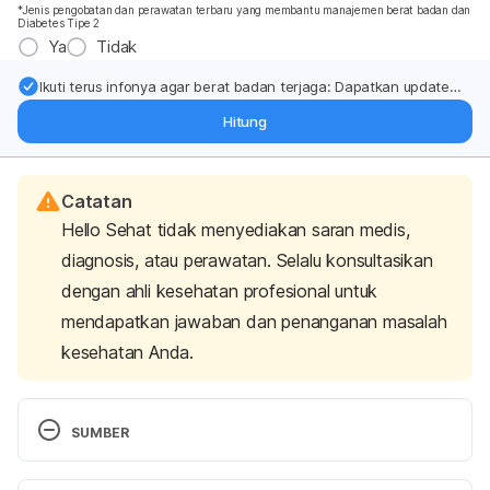
*Jenis pengobatan dan perawatan terbaru yang membantu manajemen berat badan dan
Diabetes Tipe 2
Ya
Tidak
Ikuti terus infonya agar berat badan terjaga: Dapatkan update
dari pakar mengenai dukungan dan perawatan berat badan
Hitung
langsung ke inbox Anda.
Catatan
Hello Sehat tidak menyediakan saran medis,
diagnosis, atau perawatan. Selalu konsultasikan
dengan ahli kesehatan profesional untuk
mendapatkan jawaban dan penanganan masalah
kesehatan Anda.
SUMBER
9 Echinacea Benefits from Colds to Cancer.