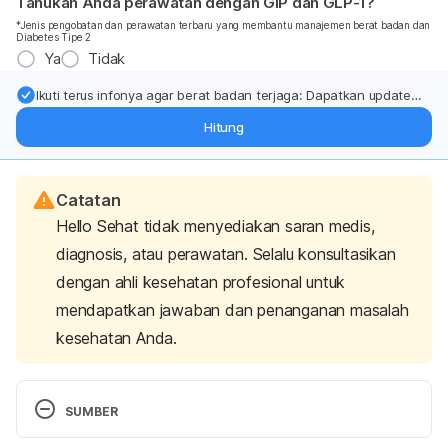
Tahukah Anda perawatan dengan GIP dan GLP-1?
*Jenis pengobatan dan perawatan terbaru yang membantu manajemen berat badan dan
Diabetes Tipe 2
Ya
Tidak
Ikuti terus infonya agar berat badan terjaga: Dapatkan update
dari pakar mengenai dukungan dan perawatan berat badan
Hitung
langsung ke inbox Anda.
Catatan
Hello Sehat tidak menyediakan saran medis,
diagnosis, atau perawatan. Selalu konsultasikan
dengan ahli kesehatan profesional untuk
mendapatkan jawaban dan penanganan masalah
kesehatan Anda.
SUMBER