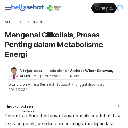
Nutrisi
Fakta Gizi
Mengenal Glikolisis, Proses
Penting dalam Metabolisme
Energi
Ditinjau secara medis oleh
dr. Andreas Wilson Setiawan,
M.Kes.
·
Magister Kesehatan
·
None
Ditulis oleh
Annisa Nur Indah Setiawati
·
Tanggal diperbarui
06/12/2024
Indeks:
Definisi
Tahapan
Pernahkah Anda bertanya-tanya bagaimana tubuh bisa
Penyakit yang berkaitan
terus bergerak, berpikir, dan berfungsi meskipun kita