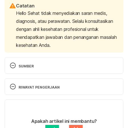
Catatan
Hello Sehat tidak menyediakan saran medis,
diagnosis, atau perawatan. Selalu konsultasikan
dengan ahli kesehatan profesional untuk
mendapatkan jawaban dan penanganan masalah
kesehatan Anda.
SUMBER
Is Red Meat Bad for You, or Good? An Objective 
Look. 
https://www.healthline.com/nutrition/is-red-
RIWAYAT PENGERJAAN
meat-bad-for-you-or-good
 Diakses pada 10 Juni 
2019.
Versi Terbaru
The Truth About Red Meat. 
02/08/2022
https://www.webmd.com/food-
Ditulis oleh 
Diah Ayu Lestari
Apakah artikel ini membantu?
recipes/features/the-truth-about-red-meat#1
Ditinjau secara medis oleh
dr. Yusra Firdaus