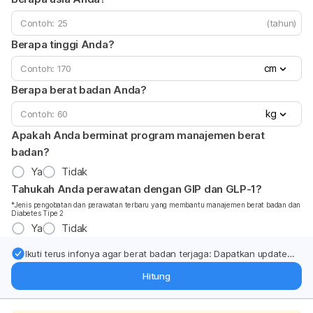
(tahun)
Berapa tinggi Anda?
cm
Berapa berat badan Anda?
kg
Apakah Anda berminat program manajemen berat
badan?
Ya
Tidak
Tahukah Anda perawatan dengan GIP dan GLP-1?
*Jenis pengobatan dan perawatan terbaru yang membantu manajemen berat badan dan
Diabetes Tipe 2
Ya
Tidak
Ikuti terus infonya agar berat badan terjaga: Dapatkan update
dari pakar mengenai dukungan dan perawatan berat badan
Hitung
langsung ke inbox Anda.