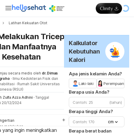
Latihan Kekuatan Otot
Me
Melakukan Tricep
Kalkulator
dan Manfaatnya
Kebutuhan
 Kesehatan
Kalori
injau secara medis oleh
dr. Dimas
Apa jenis kelamin Anda?
groho
·
Ilmu Kedokteran Fisik dan
Laki-laki
Perempuan
abilitasi
·
Rumah Sakit Universitas
onesia (RSUI)
Berapa usia Anda?
eh
Zulfa Azza Adhini
·
Tanggal
(tahun)
i 20/12/2024
Berapa tinggi Anda?
ngertian
cm
ra melakukan
 yang ingin meningkatkan
Berapa berat badan
nfaat