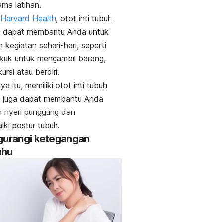
ama latihan.
p
Harvard Health
, otot inti tubuh
t dapat membantu Anda untuk
 kegiatan sehari-hari, seperti
uk untuk mengambil barang,
ursi atau berdiri.
a itu, memiliki otot inti tubuh
t juga dapat membantu Anda
 nyeri punggung dan
ki postur tubuh.
gurangi ketegangan
ahu