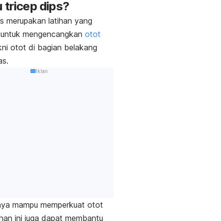
u
tricep dips
?
ps
merupakan latihan yang
n untuk mengencangkan
otot
kni otot di bagian belakang
as.
Iklan
nya mampu memperkuat otot
atihan ini juga dapat membantu