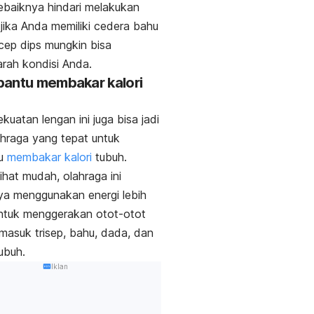
baiknya hindari melakukan
i jika Anda memiliki cedera bahu
icep dips
mungkin bisa
rah kondisi Anda.
antu membakar kalori
kuatan lengan ini juga bisa jadi
lahraga yang tepat untuk
u
membakar kalori
tubuh.
lihat mudah, olahraga ini
ya menggunakan energi lebih
ntuk menggerakan otot-otot
rmasuk trisep, bahu, dada, dan
tubuh.
Iklan