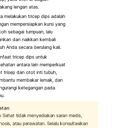
akang lengan atas.
ra melakukan
tricep dips
adalah
ngan mempersiapkan kursi yang
oh sebagai tumpuan, lalu
unkan dan naikkan kembali
uh Anda secara berulang kali.
nfaat
tricep dips
untuk
ehatan antara lain memperkuat
t trisep dan otot inti tubuh,
mbantu membakar lemak, dan
ngurangi ketegangan pada
hu.
atan
o Sehat tidak menyediakan saran medis,
nosis, atau perawatan. Selalu konsultasikan