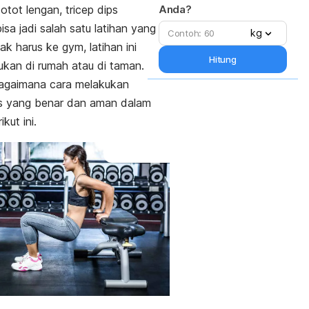
otot lengan,
tricep dips
Anda?
isa jadi salah satu latihan yang
kg
dak harus ke
gym,
latihan ini
Hitung
kukan di rumah atau di taman.
bagaimana cara melakukan
s
yang benar dan aman dalam
ikut ini.