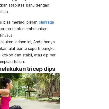
kan stabilitas bahu dengan
tubuh.
ps
bisa menjadi pilihan
olahraga
arena tidak membutuhkan
 khusus.
akukan latihan ini, Anda hanya
an alat bantu seperti bangku,
g kokoh dan stabil, atau
dip bar
tumpuan tubuh.
melakukan
tricep dips