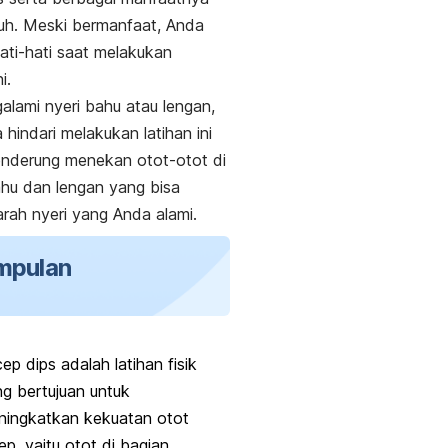
uh. Meski bermanfaat, Anda
hati-hati saat melakukan
ni.
alami nyeri bahu atau lengan,
 hindari melakukan latihan ini
enderung menekan otot-otot di
ahu dan lengan yang bisa
ah nyeri yang Anda alami.
mpulan
cep dips
adalah latihan fisik
g bertujuan untuk
ningkatkan kekuatan otot
sep, yaitu otot di bagian