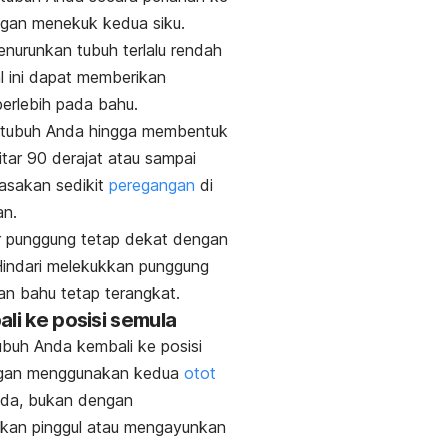
ngan menekuk kedua siku.
enurunkan tubuh terlalu rendah
l ini dapat memberikan
erlebih pada bahu.
 tubuh Anda hingga membentuk
itar 90 derajat atau sampai
asakan sedikit
peregangan
di
an.
r punggung tetap dekat dengan
Hindari melekukkan punggung
an bahu tetap terangkat.
ali ke posisi semula
buh Anda kembali ke posisi
gan menggunakan kedua
otot
da, bukan dengan
kan pinggul atau mengayunkan