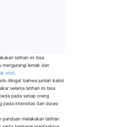
kukan latihan ini bisa
 mengurangi lemak dan
k otot
.
rlu diingat bahwa jumlah kalori
akar selama latihan ini bisa
beda pada setiap orang
g pada intensitas dan durasi
ah panduan melakukan latihan
s
serta berbagai manfaatnya