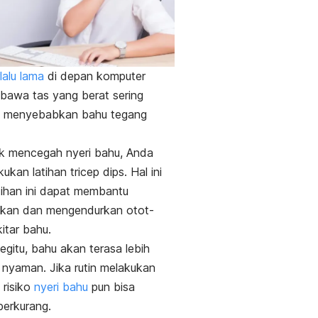
lalu lama
di depan komputer
bawa tas yang berat sering
at menyebabkan bahu tegang
.
k mencegah nyeri bahu, Anda
kukan latihan
tricep dips
. Hal ini
tihan ini dapat membantu
kan dan mengendurkan otot-
kitar bahu.
gitu, bahu akan terasa lebih
n nyaman. Jika rutin melakukan
, risiko
nyeri bahu
pun bisa
berkurang.