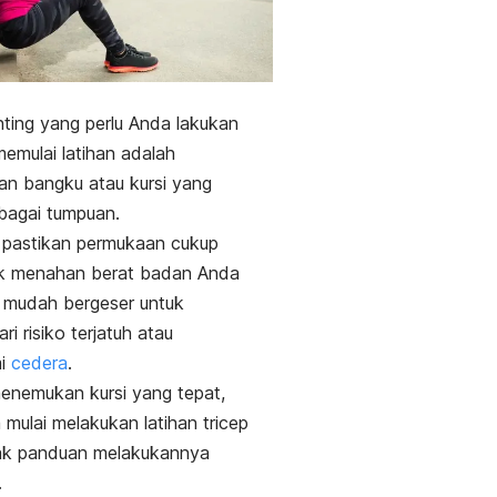
nting yang perlu Anda lakukan
emulai latihan adalah
n bangku atau kursi yang
bagai tumpuan.
u, pastikan permukaan cukup
uk menahan berat badan Anda
 mudah bergeser untuk
i risiko terjatuh atau
mi
cedera
.
enemukan kursi yang tepat,
 mulai melakukan latihan
tricep
ak panduan melakukannya
.