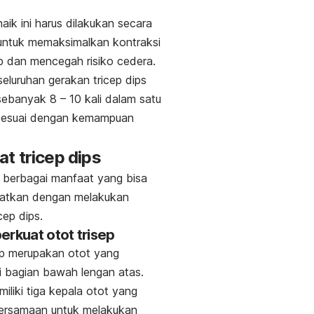
aik ini harus dilakukan secara
untuk memaksimalkan kontraksi
ep dan mencegah risiko cedera.
seluruhan gerakan
tricep dips
sebanyak 8 – 10 kali dalam satu
 sesuai dengan kemampuan
at
tricep dips
ni berbagai manfaat yang bisa
atkan dengan melakukan
icep dips.
erkuat otot trisep
ep merupakan otot yang
di bagian bawah lengan atas.
miliki tiga kepala otot yang
bersamaan untuk melakukan