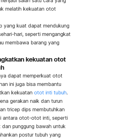
menjadi salah satu cara yang
uk melatih kekuatan otot
ep yang kuat dapat mendukung
 sehari-hari, seperti mengangkat
au membawa barang yang
ngkatkan kekuatan otot
uh
nya dapat memperkuat otot
tihan ini juga bisa membantu
tkan kekuatan
otot inti tubuh
.
arena gerakan naik dan turun
han
tricep dips
membutuhkan
 antara otot-otot inti, seperti
ut dan punggung bawah untuk
hankan postur tubuh yang