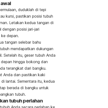
i awal
ermulaan, duduklah di tepi
au kursi, pastikan posisi tubuh
man. Letakan kedua tangan di
l dengan posisi jari-jari
 ke depan.
ua tangan selebar bahu
 tubuh mendapatkan dukungan
il. Setelah itu, geser tubuh Anda
e depan hingga bokong dan
nda terangkat dari bangku.
ut Anda dan pastikan kaki
 di lantai. Sementara itu, kedua
tap berada di bangku untuk
angkan tubuh.
nkan tubuh perlahan
tubuh Anda secara perlahan ke