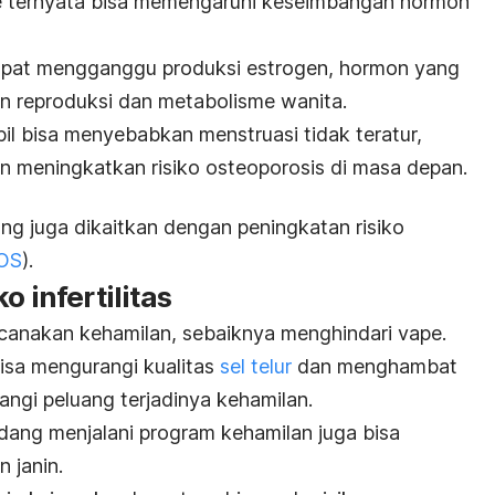
pe ternyata bisa memengaruhi keseimbangan hormon
pat mengganggu produksi estrogen, hormon yang
n reproduksi dan metabolisme wanita.
il bisa menyebabkan menstruasi tidak teratur,
n meningkatkan risiko osteoporosis di masa depan.
g juga dikaitkan dengan peningkatan risiko
OS
).
o infertilitas
anakan kehamilan, sebaiknya menghindari vape.
bisa mengurangi kualitas
sel telur
dan menghambat
rangi peluang terjadinya kehamilan.
dang menjalani program kehamilan juga bisa
 janin.