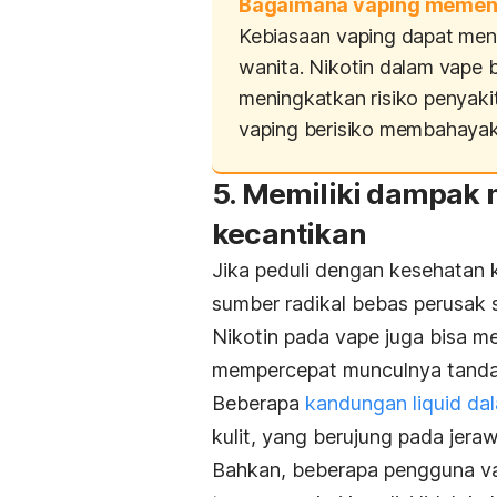
Bagaimana vaping memeng
Kebiasaan
vaping
dapat men
wanita. Nikotin dalam vape
meningkatkan risiko penyakit
vaping
berisiko membahayaka
5. Memiliki dampak n
kecantikan
Jika peduli dengan kesehatan 
sumber radikal bebas perusak se
Nikotin pada vape juga bisa 
mempercepat munculnya tanda-
Beberapa
kandungan
liquid
dal
kulit, yang berujung pada jerawa
Bahkan, beberapa pengguna va