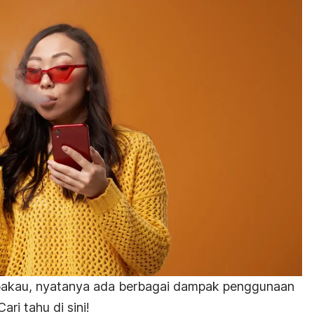
akau, nyatanya ada berbagai dampak penggunaan
ri tahu di sini!