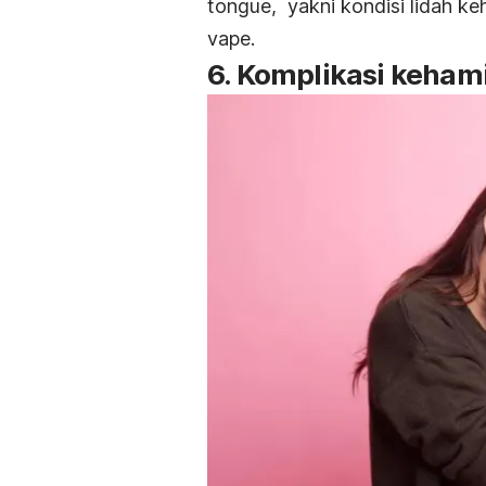
tongue,
yakni kondisi lidah ke
vape.
6. Komplikasi kehami