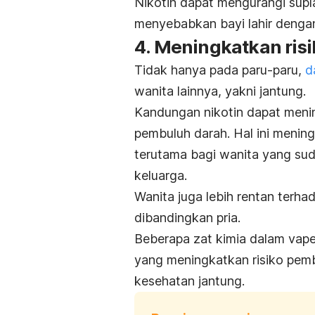
Nikotin dapat mengurangi supla
menyebabkan bayi lahir denga
4. Meningkatkan risi
Tidak hanya pada paru-paru,
d
wanita lainnya, yakni jantung.
Kandungan nikotin dapat men
pembuluh darah. Hal ini
meningk
terutama bagi wanita yang sud
keluarga.
Wanita juga lebih rentan terha
dibandingkan pria.
Beberapa zat kimia dalam vap
yang meningkatkan risiko pemb
kesehatan jantung.