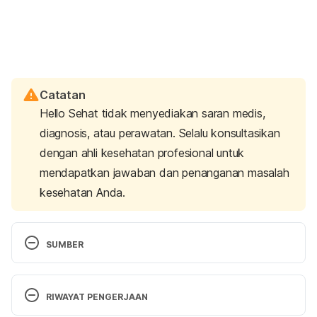
Catatan
Hello Sehat tidak menyediakan saran medis,
diagnosis, atau perawatan. Selalu konsultasikan
dengan ahli kesehatan profesional untuk
mendapatkan jawaban dan penanganan masalah
kesehatan Anda.
SUMBER
Is it safe to shave pubic hair?
 (n.d.). Nemours 
KidsHealth – the Web’s most visited site about 
RIWAYAT PENGERJAAN
children’s health. Retrieved 29 May 2023 from 