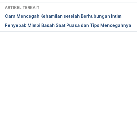
Retrieved 13 February 2025, from 
ARTIKEL TERKAIT
https://www.health.harvard.edu/mens-health/the-
Cara Mencegah Kehamilan setelah Berhubungan Intim
facts-about-testosterone-and-sex
Penyebab Mimpi Basah Saat Puasa dan Tips Mencegahnya
Handelsman, D. J., Hirschberg, A. L., & Bermon, S. 
(2018). Circulating Testosterone as the Hormonal 
Basis of Sex Differences in Athletic Performance. 
Memuat...
Endocrine reviews
, 
39
(5), 803–829. 
https://doi.org/10.1210/er.2018-00020
Is Lube Safe to Swallow? (n.d.). Retrieved 13 
February 2025, from 
https://www.poison.org/articles/are-personal-
lubricants-safe-to-swallow-202
Kennedy, C. E., Yeh, P. T., Li, J., Gonsalves, L., & 
Narasimhan, M. (2021). Lubricants for the 
promotion of sexual health and well-being: a 
systematic review. 
Sexual and reproductive health 