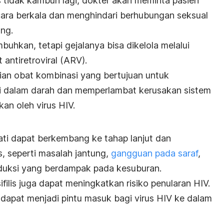
is tidak kambuh lagi, dokter akan meminta pasien
ara berkala dan menghindari berhubungan seksual
ang.
buhkan, tetapi gejalanya bisa dikelola melalui
t antiretroviral (ARV).
ian obat kombinasi yang bertujuan untuk
di dalam darah dan memperlambat kerusakan sistem
an oleh virus HIV.
obati dapat berkembang ke tahap lanjut dan
, seperti masalah jantung,
gangguan pada saraf
,
duksi yang berdampak pada kesuburan.
ifilis juga dapat meningkatkan risiko penularan HIV.
lis dapat menjadi pintu masuk bagi virus HIV ke dalam