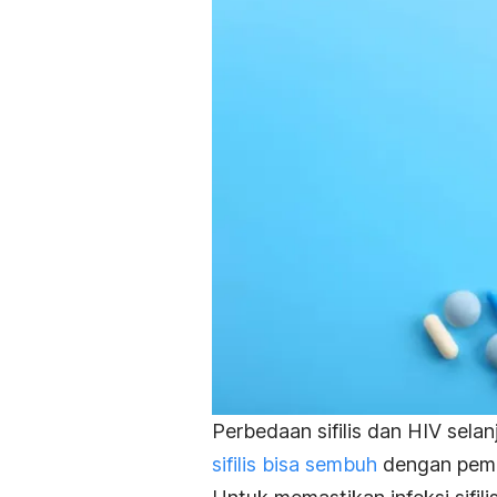
Perbedaan sifilis dan HIV sela
sifilis bisa sembuh
dengan pember