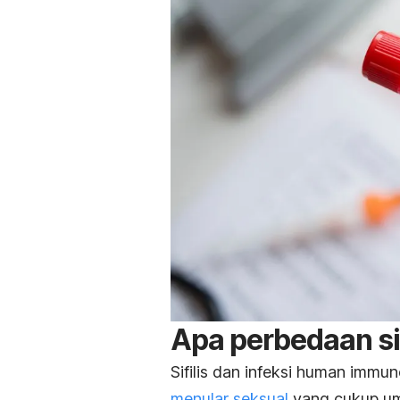
Apa perbedaan sif
Sifilis dan infeksi
human immuno
menular seksual
yang cukup um