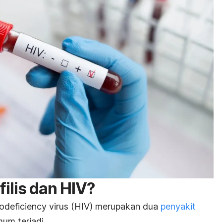
ilis dan HIV?
deficiency virus
(HIV) merupakan dua
penyakit
um terjadi.