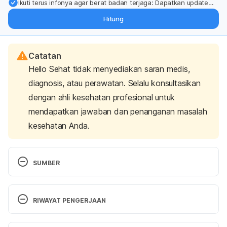
Ikuti terus infonya agar berat badan terjaga: Dapatkan update
dari pakar mengenai dukungan dan perawatan berat badan
Hitung
langsung ke inbox Anda.
Catatan
Hello Sehat tidak menyediakan saran medis,
diagnosis, atau perawatan. Selalu konsultasikan
dengan ahli kesehatan profesional untuk
mendapatkan jawaban dan penanganan masalah
kesehatan Anda.
SUMBER
Jadwal Imunisasi Anak IDAI 2023. (n.d.). Retrieved 
22 May 2025, from 
RIWAYAT PENGERJAAN
https://www.idai.or.id/artikel/klinik/imunisasi/jadwal-
imunisasi-anak-idai
Versi Terbaru