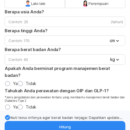
Laki-laki
Perempuan
Berapa usia Anda?
(tahun)
Berapa tinggi Anda?
cm
Berapa berat badan Anda?
kg
Apakah Anda berminat program manajemen berat
badan?
Ya
Tidak
Tahukah Anda perawatan dengan GIP dan GLP-1?
*Jenis pengobatan dan perawatan terbaru yang membantu manajemen berat badan dan
Diabetes Tipe 2
Ya
Tidak
Ikuti terus infonya agar berat badan terjaga: Dapatkan update
dari pakar mengenai dukungan dan perawatan berat badan
Hitung
langsung ke inbox Anda.