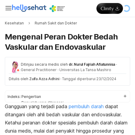
Kesehatan
Rumah Sakit dan Dokter
Mengenal Peran Dokter Bedah
Vaskular dan Endovaskular
Ditinjau secara medis oleh
dr. Nurul Fajriah Afiatunnisa
·
General Practitioner
·
Universitas La Tansa Mashiro
Ditulis oleh
Zulfa Azza Adhini
·
Tanggal diperbarui 23/12/2024
Indeks:
Pengertian
Penyakit yang ditangani
Gangguan yang terjadi pada
pembuluh darah
dapat
Pengobatan
ditangani oleh ahli bedah vaskular dan endovaskular.
Kapan harus ke dokter?
Ketahui peranan dokter spesialis pembuluh darah dalam
dunia medis, mulai dari penyakit hingga prosedur yang