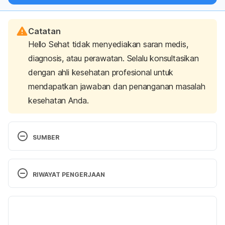
Catatan
Hello Sehat tidak menyediakan saran medis,
diagnosis, atau perawatan. Selalu konsultasikan
dengan ahli kesehatan profesional untuk
mendapatkan jawaban dan penanganan masalah
kesehatan Anda.
SUMBER
Vascular & Endovascular Surgery. (n.d.). Yale 
Medicine. Retrieved 16 December 2024, from 
RIWAYAT PENGERJAAN
https://www.yalemedicine.org/clinical-
keywords/vascular-&-endovascular-surgery
Versi Terbaru
Vascular centers. (2023). Retrieved  16 December 
23/12/2024