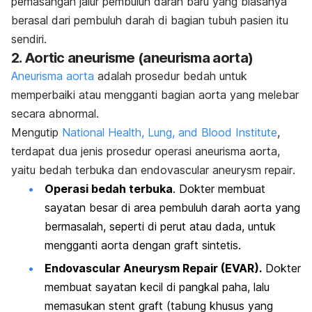
pemasangan jalur pembuluh darah baru yang biasanya
berasal dari pembuluh darah di bagian tubuh pasien itu
sendiri.
2.
Aortic aneurisme
(aneurisma aorta)
Aneurisma aorta
adalah prosedur bedah untuk
memperbaiki atau mengganti bagian aorta yang melebar
secara abnormal.
Mengutip
National Health, Lung, and Blood Institute
,
terdapat dua jenis prosedur operasi aneurisma aorta,
yaitu bedah terbuka dan
endovascular aneurysm repair
.
Operasi bedah terbuka
. Dokter membuat
sayatan besar di area pembuluh darah aorta yang
bermasalah, seperti di perut atau dada, untuk
mengganti aorta dengan graft sintetis.
Endovascular Aneurysm Repair
(EVAR).
Dokter
membuat sayatan kecil di pangkal paha, lalu
memasukan
stent graft
(tabung khusus yang