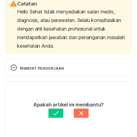
Catatan
Hello Sehat tidak menyediakan saran medis,
diagnosis, atau perawatan. Selalu konsultasikan
dengan ahli kesehatan profesional untuk
mendapatkan jawaban dan penanganan masalah
kesehatan Anda.
RIWAYAT PENGERJAAN
Versi Terbaru
30/12/2021
Ditulis oleh 
Angelin Putri Syah
Apakah artikel ini membantu?
Fakta medis diperiksa oleh
Hello Sehat Medical 
Review Team
Diperbarui oleh: 
Nanda Saputri