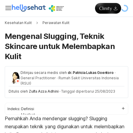
Kesehatan Kulit
Perawatan Kulit
Mengenal Slugging, Teknik
Skincare untuk Melembapkan
Kulit
Ditinjau secara medis oleh
dr. Patricia Lukas Goentoro
·
General Practitioner
·
Rumah Sakit Universitas Indonesia
(RSUI)
Ditulis oleh
Zulfa Azza Adhini
·
Tanggal diperbarui 25/08/2023
Indeks:
Definisi
Manfaat
Pernahkah Anda mendengar
slugging
?
Slugging
Cara melakukan
merupakan teknik yang digunakan untuk melembapkan
Efek samping