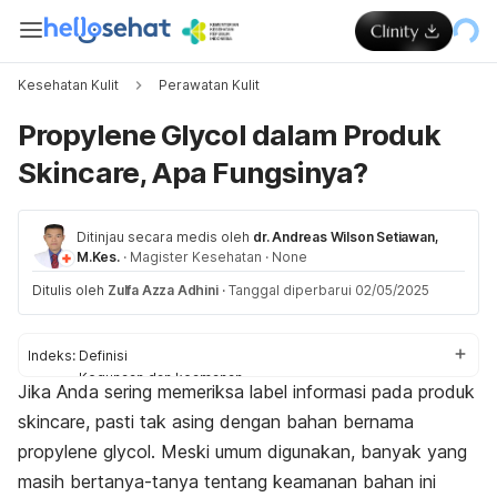
Kesehatan Kulit
Perawatan Kulit
Propylene Glycol dalam Produk
Skincare, Apa Fungsinya?
Ditinjau secara medis oleh
dr. Andreas Wilson Setiawan,
M.Kes.
·
Magister Kesehatan
·
None
Ditulis oleh
Zulfa Azza Adhini
·
Tanggal diperbarui 02/05/2025
Indeks:
Definisi
Kegunaan dan keamanan
Jika Anda sering memeriksa label informasi pada produk
Manfaat
skincare
, pasti tak asing dengan bahan bernama
Beda dengan bahan lain
propylene glycol
. Meski umum digunakan, banyak yang
masih bertanya-tanya tentang keamanan bahan ini