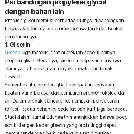
Perbandingan
propylene glycol
dengan bahan lain
Propilen glikol memiliki
perbedaan fungsi dibandingkan
bahan aktif lain dalam produk perawatan kulit. Berikut
penjelasannya.
1. Gliserin
Gliserin
juga memiliki sifat humektan seperti halnya
propilen glikol. Bedanya, gliserin merupakan senyawa
alami yang berasal dari minyak nabati atau lemak
hewani.
Sementara itu, propilen glikol merupakan senyawa
buatan yang berasal dari campuran propilen oksida dan
air. Dalam produk
skincare
, kemampuan penyebaran
(difusi) kedua bahan ini pada lapisan kulit juga berbeda.
Studi dalam
Jurnal Eduhealth
menunjukkan bahwa
body
scrub
dengan kadar gliserin yang lebih tinggi dapat
menyebar dengan baik pada kulit saat dioleskan