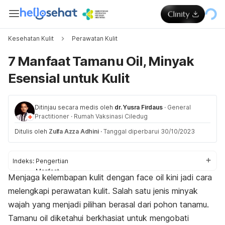
Kesehatan Kulit
Perawatan Kulit
7 Manfaat Tamanu Oil, Minyak
Esensial untuk Kulit
Ditinjau secara medis oleh
dr. Yusra Firdaus
·
General
Practitioner
·
Rumah Vaksinasi Ciledug
Ditulis oleh
Zulfa Azza Adhini
·
Tanggal diperbarui 30/10/2023
Indeks:
Pengertian
Manfaat
Menjaga kelembapan kulit dengan
face oil
kini jadi cara
Tips pemakaian
melengkapi perawatan kulit. Salah satu jenis minyak
wajah yang menjadi pilihan berasal dari pohon tanamu.
Tamanu
oil
diketahui berkhasiat untuk mengobati