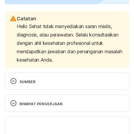
Catatan
Hello Sehat tidak menyediakan saran medis,
diagnosis, atau perawatan. Selalu konsultasikan
dengan ahli kesehatan profesional untuk
mendapatkan jawaban dan penanganan masalah
kesehatan Anda.
SUMBER
Léguillier, T., Lecsö-Bornet, M., Lémus, C., 
Rousseau-Ralliard, D., Lebouvier, N., Hnawia, E., … 
RIWAYAT PENGERJAAN
& Rat, P. (2015). The wound healing and 
antibacterial activity of five ethnomedical 
Versi Terbaru
Calophyllum inophyllum oils: an alternative 
therapeutic strategy to treat infected wounds. 
PloS 
30/10/2023