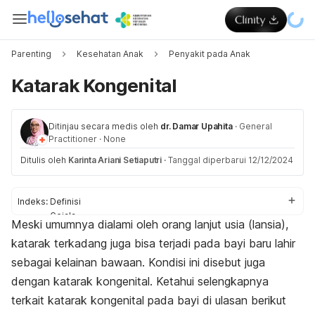
Parenting
Kesehatan Anak
Penyakit pada Anak
Katarak Kongenital
Ditinjau secara medis oleh
dr. Damar Upahita
·
General
Practitioner
·
None
Ditulis oleh
Karinta Ariani Setiaputri
·
Tanggal diperbarui 12/12/2024
Indeks:
Definisi
Gejala
Meski umumnya dialami oleh orang lanjut usia (lansia),
Penyebab
katarak terkadang juga bisa terjadi pada bayi baru lahir
Diagnosis
Pengobatan
sebagai kelainan bawaan. Kondisi ini disebut juga
Pencegahan
dengan
katarak kongenital. Ketahui selengkapnya
terkait katarak kongenital pada bayi di ulasan berikut