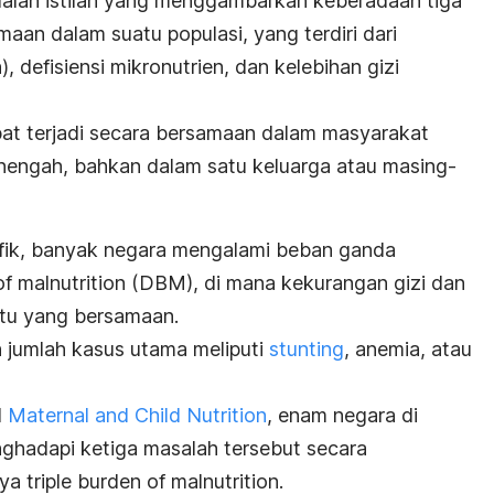
alah istilah yang menggambarkan keberadaan tiga
maan dalam suatu populasi, yang terdiri dari
)
, defisiensi mikronutrien, dan kelebihan gizi
apat terjadi secara bersamaan dalam masyarakat
nengah, bahkan dalam satu keluarga atau masing-
ifik, banyak negara mengalami beban ganda
f malnutrition
(DBM), di mana kekurangan gizi dan
ktu yang bersamaan.
n jumlah kasus utama meliputi
stunting
, anemia, atau
l
Maternal and Child Nutrition
, enam negara di
nghadapi ketiga masalah tersebut secara
nya
triple burden of malnutrition
.