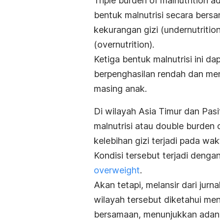
Triple burden of malnutrition
ad
bentuk malnutrisi secara bersa
kekurangan gizi (
undernutrition
(
overnutrition).
Ketiga bentuk malnutrisi ini d
berpenghasilan rendah dan me
masing anak.
Di wilayah Asia Timur dan Pas
malnutrisi atau
double burden o
kelebihan gizi terjadi pada wa
Kondisi tersebut terjadi denga
overweight
.
Akan tetapi, melansir dari jurna
wilayah tersebut diketahui me
bersamaan, menunjukkan ada