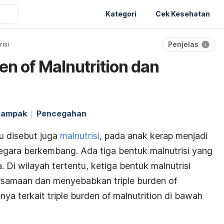
Kategori
Cek Kesehatan
Penjelas
risi
den of Malnutrition dan
ampak
Pencegahan
au disebut juga
malnutrisi
, pada anak kerap menjadi
egara berkembang. Ada tiga bentuk malnutrisi yang
 Di wilayah tertentu, ketiga bentuk malnutrisi
 bersamaan dan menyebabkan
triple burden of
pnya terkait
triple burden of malnutrition
di bawah