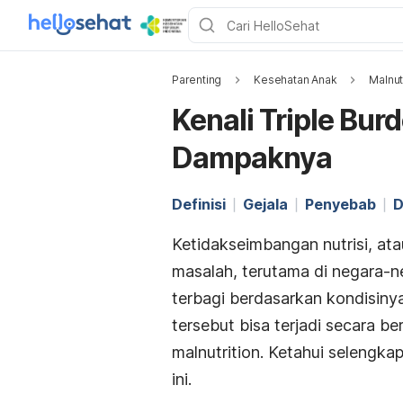
Parenting
Kesehatan Anak
Malnut
Kenali Triple Bur
Dampaknya
Definisi
Gejala
Penyebab
D
Ketidakseimbangan nutrisi, at
masalah, terutama di negara-n
terbagi berdasarkan kondisinya.
tersebut bisa terjadi secara
malnutrition
. Ketahui selengka
ini.