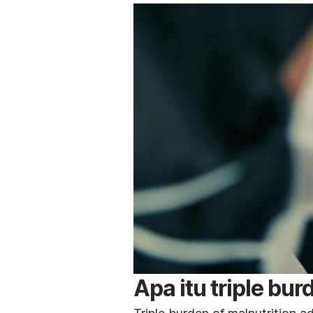
Apa itu
triple bur