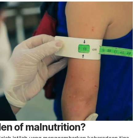
den of malnutrition
?