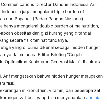
te Communications Director Danone Indonesia Arif
 Indonesia juga mengalami
triple burden of
an dari Bapanas (Badan Pangan Nasional).
esia hanya mengalami
double burden
of malnutrition
,
babkan obesitas dan gizi kurang yang ditandai
ang secara fisik terlihat tandanya.
etiga yang di dunia dikenal sebagai
hidden hunger
jarnya dalam acara Editor Briefing “Cegah
, Optimalkan Kepintaran Generasi Maju” di Jakarta
i, Arif mengatakan bahwa
hidden hunger
merupakan
a fisik.
kekurangan mikronutrien, vitamin, dan beberapa zat
ekurangan zat besi yang bisa menyebabkan
anemia