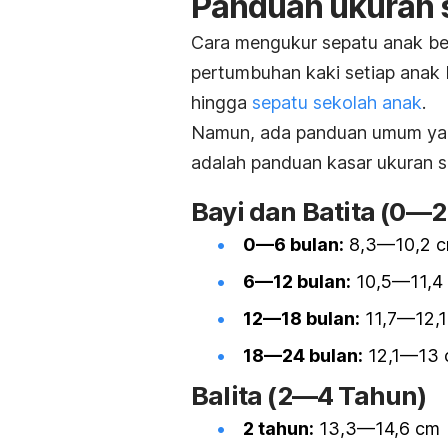
Panduan ukuran 
Cara mengukur sepatu anak
be
pertumbuhan kaki setiap anak b
hingga
sepatu sekolah anak
.
Namun, ada panduan umum yang 
adalah panduan kasar ukuran s
Bayi dan Batita (0—
0—6 bulan:
8,3—10,2 
6—12 bulan:
10,5—11,4
12—18 bulan:
11,7—12,1
18—24 bulan:
12,1—13 
Balita (2—4 Tahun)
2 tahun:
13,3—14,6 cm