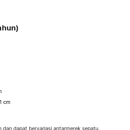
ahun)
m
1 cm
n dan dapat bervariasi antarmerek sepatu.