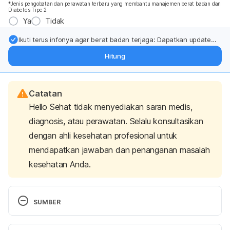
*Jenis pengobatan dan perawatan terbaru yang membantu manajemen berat badan dan
Diabetes Tipe 2
Ya
Tidak
Ikuti terus infonya agar berat badan terjaga: Dapatkan update
dari pakar mengenai dukungan dan perawatan berat badan
Hitung
langsung ke inbox Anda.
Catatan
Hello Sehat tidak menyediakan saran medis,
diagnosis, atau perawatan. Selalu konsultasikan
dengan ahli kesehatan profesional untuk
mendapatkan jawaban dan penanganan masalah
kesehatan Anda.
SUMBER
The simple math that helps you feel full on fewer 