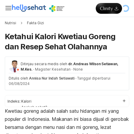
Nutrisi
Fakta Gizi
Ketahui Kalori Kwetiau Goreng
dan Resep Sehat Olahannya
Ditinjau secara medis oleh
dr. Andreas Wilson Setiawan,
M.Kes.
·
Magister Kesehatan
·
None
Ditulis oleh
Annisa Nur Indah Setiawati
·
Tanggal diperbarui
06/08/2024
Indeks:
Kalori
Apakah sehat?
Kwetiau goreng adalah salah satu hidangan mi yang
Bolehkah untuk diet?
populer di Indonesia. Makanan ini biasa dijual di gerobak
Resep
bersama dengan menu nasi dan mi goreng, lezat