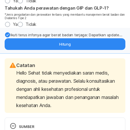
Ya
Tidak
Tahukah Anda perawatan dengan GIP dan GLP-1?
*Jenis pengobatan dan perawatan terbaru yang membantu manajemen berat badan dan
Diabetes Tipe 2
Ya
Tidak
Ikuti terus infonya agar berat badan terjaga: Dapatkan update
dari pakar mengenai dukungan dan perawatan berat badan
Hitung
langsung ke inbox Anda.
Catatan
Hello Sehat tidak menyediakan saran medis,
diagnosis, atau perawatan. Selalu konsultasikan
dengan ahli kesehatan profesional untuk
mendapatkan jawaban dan penanganan masalah
kesehatan Anda.
SUMBER