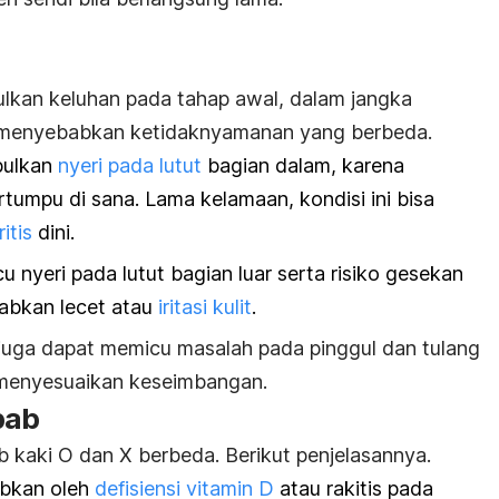
lkan keluhan pada tahap awal, dalam jangka
sa menyebabkan ketidaknyamanan yang berbeda.
bulkan
nyeri pada lutut
bagian dalam, karena
tumpu di sana. Lama kelamaan, kondisi ini bisa
itis
dini.
 nyeri pada lutut bagian luar serta risiko gesekan
abkan lecet atau
iritasi kulit
.
r juga dapat memicu masalah pada pinggul dan tulang
 menyesuaikan keseimbangan.
bab
b kaki O dan X berbeda. Berikut penjelasannya.
abkan oleh
defisiensi vitamin D
atau rakitis pada