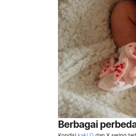
Berbagai perbeda
Kondisi
kaki O
dan X sering ter