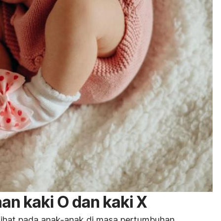
an kaki O dan kaki X
lihat pada anak-anak di
masa pertumbuhan
.