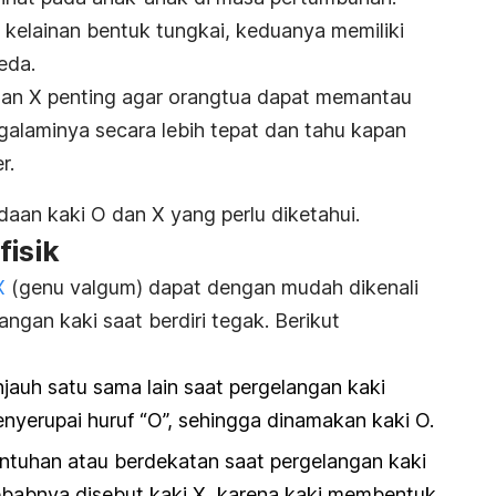
i kelainan bentuk tungkai, keduanya memiliki
eda.
an X penting agar orangtua dapat memantau
laminya secara lebih tepat dan tahu kapan
r.
daan kaki O dan X yang perlu diketahui.
fisik
X
(genu valgum) dapat dengan mudah dikenali
angan kaki saat berdiri tegak. Berikut
jauh satu sama lain saat pergelangan kaki
enyerupai huruf “O”, sehingga dinamakan kaki O.
sentuhan atau berdekatan saat pergelangan kaki
 sebabnya disebut kaki X, karena kaki membentuk