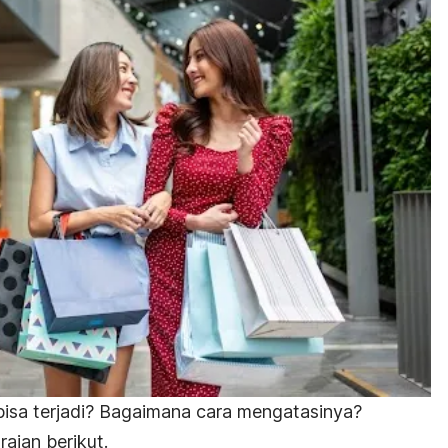
bisa terjadi? Bagaimana cara mengatasinya?
aian berikut.