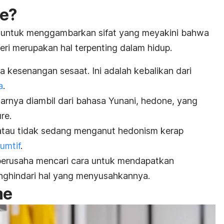
me?
g untuk menggambarkan sifat yang meyakini bahwa
i merupakan hal terpenting dalam hidup.
a kesenangan sesaat. Ini adalah kebalikan dari
a
.
narnya diambil dari bahasa Yunani,
hedone
,
yang
ure
.
atau tidak sedang menganut
hedonism
kerap
umtif
.
 berusaha mencari cara untuk mendapatkan
ghindari hal yang menyusahkannya.
me