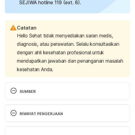
SEJIWA
hotline
119 (
ext.
8).
Catatan
Hello Sehat tidak menyediakan saran medis,
diagnosis, atau perawatan. Selalu konsultasikan
dengan ahli kesehatan profesional untuk
mendapatkan jawaban dan penanganan masalah
kesehatan Anda.
SUMBER
Self-harm and suicide. 
(n.d.). Centre for Suicide 
Prevention. Retrieved May 23, 2025, from 
RIWAYAT PENGERJAAN
https://www.suicideinfo.ca/local_resource/self-
harm-and-suicide/
Versi Terbaru