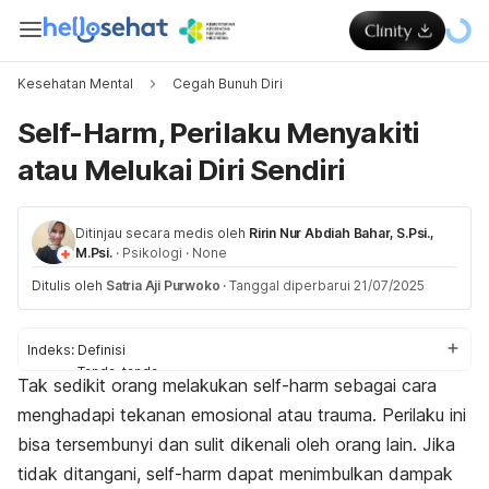
Kesehatan Mental
Cegah Bunuh Diri
Self-Harm, Perilaku Menyakiti
atau Melukai Diri Sendiri
Ditinjau secara medis oleh
Ririn Nur Abdiah Bahar, S.Psi.,
M.Psi.
·
Psikologi
·
None
Ditulis oleh
Satria Aji Purwoko
·
Tanggal diperbarui 21/07/2025
Indeks:
Definisi
Tanda-tanda
Tak sedikit orang melakukan
self-harm
sebagai cara
Penyebab
menghadapi tekanan emosional atau trauma. Perilaku ini
Cara menghentikan
Di mana mencari bantuan?
bisa tersembunyi dan sulit dikenali oleh orang lain. Jika
tidak ditangani,
self-harm
dapat menimbulkan dampak