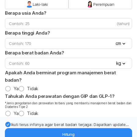
Laki-laki
Perempuan
Berapa usia Anda?
(tahun)
Berapa tinggi Anda?
cm
Berapa berat badan Anda?
kg
Apakah Anda berminat program manajemen berat
badan?
Ya
Tidak
Tahukah Anda perawatan dengan GIP dan GLP-1?
*Jenis pengobatan dan perawatan terbaru yang membantu manajemen berat badan dan
Diabetes Tipe 2
Ya
Tidak
Ikuti terus infonya agar berat badan terjaga: Dapatkan update
dari pakar mengenai dukungan dan perawatan berat badan
Hitung
langsung ke inbox Anda.