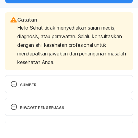
Catatan
Hello Sehat tidak menyediakan saran medis,
diagnosis, atau perawatan. Selalu konsultasikan
dengan ahli kesehatan profesional untuk
mendapatkan jawaban dan penanganan masalah
kesehatan Anda.
SUMBER
Latest Research & Articles. (n.d). Retrieved July 1, 
2025, from 
RIWAYAT PENGERJAAN
https://www.americanmentalwellness.org/hallucinati
ons-in-the-elderly-causes-symptoms-and-
Versi Terbaru
treatment-guest-post-by-kate-mallord/
10/07/2025