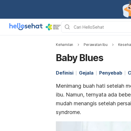
Kehamilan
Perawatan Ibu
Kesehat
Baby Blues
Definisi
Gejala
Penyebab
C
Menimang buah hati setelah m
ibu. Namun, ternyata ada bebe
mudah menangis setelah persali
syndrome.