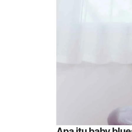
Apa itu
baby blu