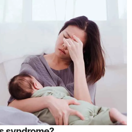
es syndrome
?