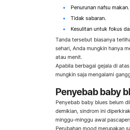
Penurunan nafsu makan.
Tidak sabaran.
Kesulitan untuk fokus da
Tanda tersebut biasanya terli
sehari, Anda mungkin hanya m
atau menit.
Apabila berbagai gejala di ata
mungkin saja mengalami gang
Penyebab
baby b
Penyebab
baby blues
belum di
demikian, sindrom ini diperki
minggu-minggu awal pascapers
Perubahan
mood
merupakan sa