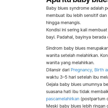
Baby blues syndrome
adalah p
membuat ibu lebih sensitif da
hingga menangis.
Kondisi ini sering kali membua
bayi. Padahal, bayinya berada 
Sindrom
baby blues
merupakan 
wanita setelah melahirkan. Kond
wanita yang melahirkan.
Dilansir dari
Pregnancy, Birth 
waktu 3–5 hari setelah ibu mel
Gejala
baby blues
umumnya ber
suasana hati ibu tidak membai
pascamelahirkan
(
postpartum d
Meski
baby blues
lebih ringan 